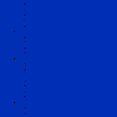
Lyon
Marseille
Occitanie
Pyrénées
Strasbourg
Compétences
Droit du Travail
Droit de la Protection Sociale
Droit Santé Sécurité au Travail
Droit des Associations
Expertises
Avocats enquêteurs
Conduite du changement et
Restructuring
Médiation
Rémunération et Prévoyance
Responsabilité pénale
Risques et durabilité
A propos
Mentions légales
Gestion des cookies