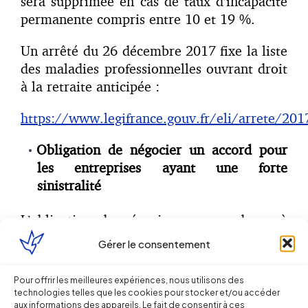
sera supprimée en cas de taux d’incapacité
permanente compris entre 10 et 19 %.
Un arrêté du 26 décembre 2017 fixe la liste
des maladies professionnelles ouvrant droit
à la retraite anticipée :
https://www.legifrance.gouv.fr/eli/arrete/2
Obligation de négocier un accord pour
les entreprises ayant une forte
sinistralité
L’obligation de négocier un accord ou, à
défaut, de déterminer un plan d’action en
Gérer le consentement
faveur de la prévention des effets de
l’exposition à certains facteurs de risques,
Pour offrir les meilleures expériences, nous utilisons des
s’imposent à :
technologies telles que les cookies pour stocker et/ou accéder
aux informations des appareils. Le fait de consentir à ces