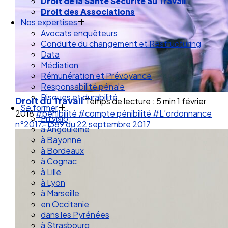
Droit de la Santé Sécurité au Travail
Droit des Associations
Nos expertises
Avocats enquêteurs
Conduite du changement et Restructuring
Data
Médiation
Rémunération et Prévoyance
Responsabilité pénale
Risques et durabilité
Droit du Travail
Temps de lecture : 5 min
1 février
Se former
2018
#pénibilité
#compte pénibilité
#L’ordonnance
En visio
n°2017-1389 du 22 septembre 2017
à Angouleme
à Bayonne
à Bordeaux
à Cognac
à Lille
à Lyon
à Marseille
en Occitanie
dans les Pyrénées
à Strasbourg