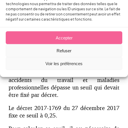
technologies nous permettra de traiter des données telles que le
Toutes les entreprises ou groupe d’au
comportement de navigation ou les ID uniques sur ce site. Le fait de
moins 50 salariés
ne pas consentir ou de retirer son consentement peut avoir un effet
négatif sur certaines caractéristiques et fonctions.
Si 25 % de ses salariés (en 2018) sont
déclarés exposés à l’un ou plusieurs des
facteurs relevant du C2P.
Accepter
L’ordonnance du 22 septembre 2017 avait
Refuser
élargi le périmètre à toutes les entreprises
Voir les préférences
ou groupes remplissant cette condition
d’effectif et dont la sinistralité au titre des
accidents du travail et maladies
professionnelles dépasse un seuil qui devait
être fixé par décret.
Le décret 2017-1769 du 27 décembre 2017
fixe ce seuil à 0,25.