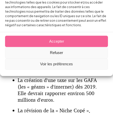
technologies telles que les cookies pour stocker et/ou accéder
diminution annoncée du taux d’impôt
aux informations des appareils. Le fait de consentir à ces
sur les sociétés. Il passerait de 33 à
technologies nous permettra de traiter des données telles que le
comportement de navigation ou les ID uniques sur ce site. Le fait de
31% en 2019 mais uniquement sur les
ne pas consentir ou de retirer son consentement peut avoir un effet
sociétés totalisant moins de 250
négatif sur certaines caractéristiques et fonctions.
millions d’euros de chiffre d’affaires
par an. Au départ, cette baisse de 2%
Accepter
devait bénéficier à toutes les sociétés
mais serait repoussée d’un an pour les
Refuser
plus importantes. Cette mesure devrait
permettre de récolter 1,8 milliard
Voir les préférences
d’euros.
La création d’une taxe sur les GAFA
(les « géants » d’internet) dès 2019.
Elle devrait rapporter environ 500
millions d’euros.
La révision de la « Niche Copé »,