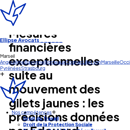
Mesures
Ellipse Avocats
______
financières
Marseille
exceptionnelles
Angoulême
Bayonne
Bordeaux
Cognac
Lille
Lyon
Marseille
Occi
Pyrénées
Strasbourg
suite au
mouvement des
gilets jaunes : les
précisions données
Nos compétences
Droit du Travail
Droit de la Protection Sociale