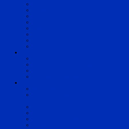
Bordeaux
Cognac
Lille
Lyon
Marseille
Occitanie
Pyrénées
Strasbourg
Compétences
Droit du Travail
Droit de la Protection Sociale
Droit Santé Sécurité au Travail
Droit des Associations
Expertises
Avocats enquêteurs
Conduite du changement et
Restructuring
Médiation
Rémunération et Prévoyance
Responsabilité pénale
Risques et durabilité