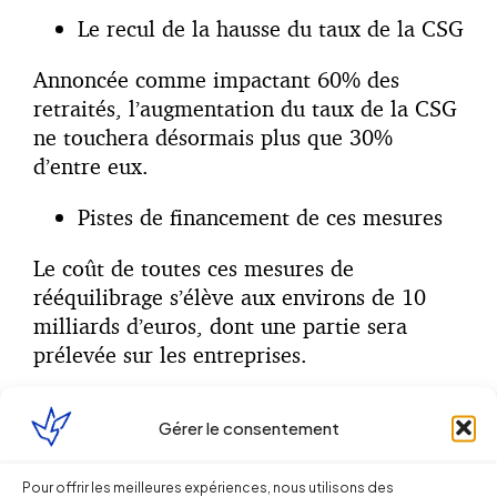
Le recul de la hausse du taux de la CSG
Annoncée comme impactant 60% des
retraités, l’augmentation du taux de la CSG
ne touchera désormais plus que 30%
d’entre eux.
Pistes de financement de ces mesures
Le coût de toutes ces mesures de
rééquilibrage s’élève aux environs de 10
milliards d’euros, dont une partie sera
prélevée sur les entreprises.
Quelques pistes ont été abordées par le
Gérer le consentement
Premier Ministre :
Une restriction concernant la
Pour offrir les meilleures expériences, nous utilisons des