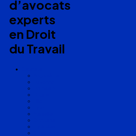
d’avocats
experts
en Droit
du Travail
Cabinets
Angoulême
Bayonne
Bordeaux
Cognac
Lille
Lyon
Marseille
Occitanie
Pyrénées
Strasbourg