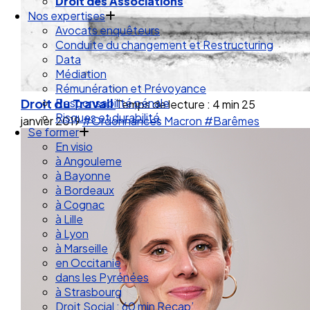
Droit de la Santé Sécurité au Travail
Droit des Associations
Nos expertises
Avocats enquêteurs
Conduite du changement et Restructuring
Data
Médiation
Droit du Travail
Rémunération et Prévoyance
Temps de lecture : 4 min
25
Responsabilité pénale
janvier 2019
#Ordonnances Macron
#Barêmes
Risques et durabilité
Se former
En visio
à Angouleme
à Bayonne
à Bordeaux
à Cognac
à Lille
à Lyon
à Marseille
en Occitanie
dans les Pyrénées
à Strasbourg