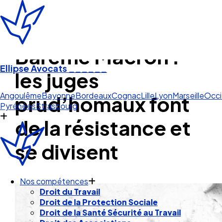
Barème Macron :
Ellipse Avocats
______
les juges
Cognac
prud’homaux font
Angoulême
Bayonne
Bordeaux
Cognac
Lille
Lyon
Marseille
Occi
Pyrénées
Strasbourg
de la résistance et
se divisent
Nos compétences
Droit du Travail
Droit de la Protection Sociale