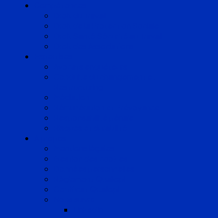
Compétences
Droit du Travail
Droit de la Protection Sociale
Droit Santé Sécurité au Travail
Droit des Associations
Expertises
Avocats enquêteurs
Conduite du changement et
Restructuring
Médiation
Rémunération et Prévoyance
Responsabilité pénale
Risques et durabilité
A propos
Mentions légales
Gestion des cookies
Données personnelles
Règlement Qualiopi
Certificat Qualiopi
Nous suivre
LinkedIn