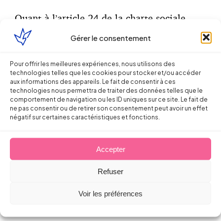
Quant à l’article 24 de la charte sociale
européenne, son applicabilité directe en
Gérer le consentement
droit français est sujette à de très
nombreuses controverses et contestations.
Pour offrir les meilleures expériences, nous utilisons des
technologies telles que les cookies pour stocker et/ou accéder
Reste à la Cour de cassation de trancher la
aux informations des appareils. Le fait de consentir à ces
question.
technologies nous permettra de traiter des données telles que le
comportement de navigation ou les ID uniques sur ce site. Le fait de
ne pas consentir ou de retirer son consentement peut avoir un effet
En tout état de cause, cette fronde des CPH
négatif sur certaines caractéristiques et fonctions.
sur la question de l’indemnisation du
préjudice devrait aboutir à la prise en
Accepter
compte plus systématique d’autres chefs de
préjudice, que les conseillers restent libres
Refuser
d’évaluer (manquement à l’obligation de
sécurité, exécution fautive du contrat de
Voir les préférences
travail, licenciement vexatoire etc).