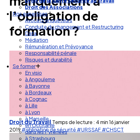
manquement à
Droit de la Santé Sécurité au Travail
Droit des Associations
l’obligation de
Nos expertises
Avocats enquêteurs
formation ?
Conduite du changement et Restructuring
Data
Médiation
Rémunération et Prévoyance
Responsabilité pénale
Risques et durabilité
Se former
En visio
à Angouleme
à Bayonne
à Bordeaux
à Cognac
à Lille
à Lyon
à Marseille
Droit du Travail
Temps de lecture : 4 min
16 janvier
en Occitanie
2019
#obligation de sécurité
#URSSAF
#CHSCT
dans les Pyrénées
à Strasbourg