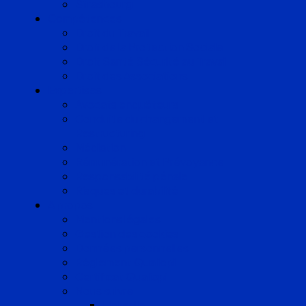
Strasbourg
Compétences
Droit du Travail
Droit de la Protection Sociale
Droit Santé Sécurité au Travail
Droit des Associations
Expertises
Avocats enquêteurs
Conduite du changement et
Restructuring
Médiation
Rémunération et Prévoyance
Responsabilité pénale
Risques et durabilité
A propos
Mentions légales
Gestion des cookies
Données personnelles
Règlement Qualiopi
Certificat Qualiopi
Nous suivre
LinkedIn