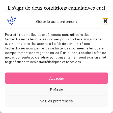
Il s’agit de deux conditions cumulatives et il
n’y a plus de condition liée à la
rémunération.
Gérer le consentement
Puis, en précisant le montant de
Pour offrir les meilleures expériences, nous utilisons des
l’abondement correctif en euros puisque le
technologies telles que les cookies pour stocker et/ou accéder
aux informations des appareils. Le fait de consentir à ces
CPF ne sera plus crédité en heures. Ainsi,
technologies nous permettra de traiter des données telles que le
« l’abondement correctif » sera désormais
comportement de navigation ou les ID uniques sur ce site. Le fait de
ne pas consentir ou de retirer son consentement peut avoir un effet
fixé à un montant de 3000€ par salarié
négatif sur certaines caractéristiques et fonctions.
selon
l’article R. 6323-3 du Code du travail
.
Une somme d’un montant égal à celui de
Accepter
l’abondement sera alors versée par
l’employeur à la Caisse des dépôts et
Refuser
consignations.
Voir les préférences
Pour aborder l’échéance de mars 2020, la