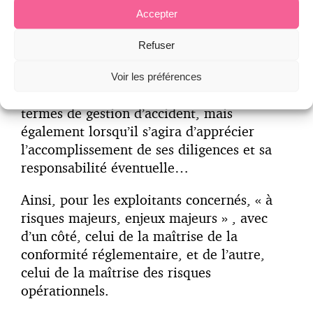
termes de sûreté des données dans
Accepter
l’hypothèse où celle-ci serait hébergée sur
un cloud informatique externalisé. Il est
Refuser
certain que la capacité de l’exploitant à
pouvoir fournir ces informations à première
Voir les préférences
demande est cruciale, non seulement en
termes de gestion d’accident, mais
également lorsqu’il s’agira d’apprécier
l’accomplissement de ses diligences et sa
responsabilité éventuelle…
Ainsi, pour les exploitants concernés, « à
risques majeurs, enjeux majeurs » , avec
d’un côté, celui de la maîtrise de la
conformité réglementaire, et de l’autre,
celui de la maîtrise des risques
opérationnels.