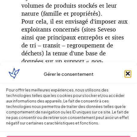
volumes de produits stockés et leur
nature (famille et propriétés).
Pour cela, il est envisagé d’imposer aux
exploitants concernés (sites Seveso
ainsi que principaux entrepôts et sites
de tri – transit – regroupement de
déchets) la tenue d’une base de
données sur un support «
non-
dépendant des conditions matérielles
Gérer le consentement
sur site
», devant faire l’objet d’un suivi
administratif
a minima
quotidien
Pour offrir les meilleures expériences, nous utilisons des
doublé périodiquement d’un inventaire
technologies telles que les cookies pour stocker et/ou accéder
physique.
aux informations des appareils. Le fait de consentir à ces
technologies nous permettra de traiter des données telles que le
comportement de navigation ou les ID uniques sur ce site. Le fait de
La réglementation sera adaptée en
ne pas consentir ou de retirer son consentement peut avoir un effet
conséquence, et il faut s’attendre à ce
négatif sur certaines caractéristiques et fonctions.
qu’elle prévoit des exigences minimales en