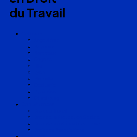
du Travail
Cabinets
Angoulême
Bayonne
Bordeaux
Cognac
Lille
Lyon
Marseille
Occitanie
Pyrénées
Strasbourg
Compétences
Droit du Travail
Droit de la Protection Sociale
Droit Santé Sécurité au Travail
Droit des Associations
Expertises