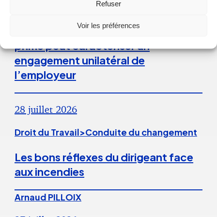
Refuser
Droit du Travail
Voir les préférences
La répétition du versement d’une
prime peut caractériser un
engagement unilatéral de
l’employeur
28 juillet 2026
Droit du Travail>Conduite du changement
Les bons réflexes du dirigeant face
aux incendies
Arnaud PILLOIX