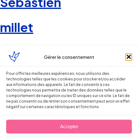
Sébastien
millet
Avocat associé Bordeaux
Gérer le consentement
Contacter mon cabinet
Pour offrir les meilleures expériences, nous utilisons des
technologies telles que les cookies pour stocker et/ou accéder
aux informations des appareils. Le fait de consentir à ces
technologies nous permettra de traiter des données telles que le
comportement de navigation ou les ID uniques sur ce site. Le fait de
ne pas consentir ou de retirer son consentement peut avoir un effet
négatif sur certaines caractéristiques et fonctions.
Continuer la lecture
Accepter