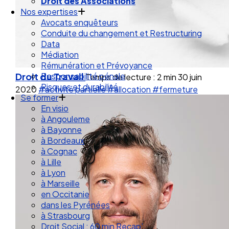
Droit de la Santé Sécurité au Travail
Droit des Associations
Nos expertises
Avocats enquêteurs
Conduite du changement et Restructuring
Data
Médiation
Droit du Travail
Rémunération et Prévoyance
Temps de lecture : 2 min
30 juin
Responsabilité pénale
2020
#activité partielle
#allocation
#fermeture
Risques et durabilité
Se former
En visio
à Angouleme
à Bayonne
à Bordeaux
à Cognac
à Lille
à Lyon
à Marseille
en Occitanie
dans les Pyrénées
à Strasbourg