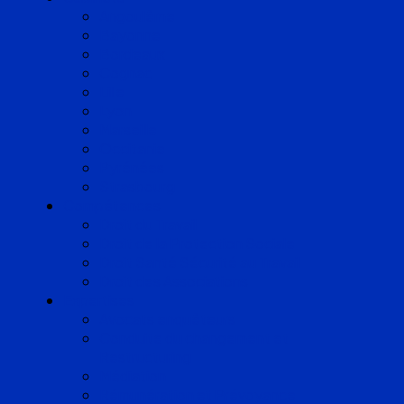
Angoulême
Bayonne
Bordeaux
Cognac
Lille
Lyon
Marseille
Occitanie
Pyrénées
Strasbourg
Compétences
Droit du Travail
Droit de la Protection Sociale
Droit Santé Sécurité au Travail
Droit des Associations
Expertises
Avocats enquêteurs
Conduite du changement et
Restructuring
Médiation
Rémunération et Prévoyance