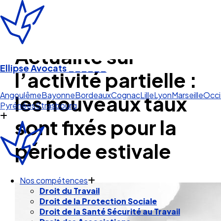
Actualité sur
Ellipse Avocats
______
l’activité partielle :
St
les nouveaux taux
Angoulême
Bayonne
Bordeaux
Cognac
Lille
Lyon
Marseille
Occi
Pyrénées
Strasbourg
sont fixés pour la
période estivale
Nos compétences
Droit du Travail
Droit de la Protection Sociale