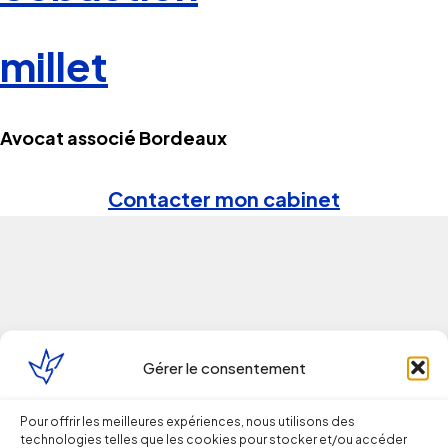
millet
Avocat associé Bordeaux
Contacter mon cabinet
Continuer la lecture
Gérer le consentement
Pour offrir les meilleures expériences, nous utilisons des
Droit du Travail
technologies telles que les cookies pour stocker et/ou accéder