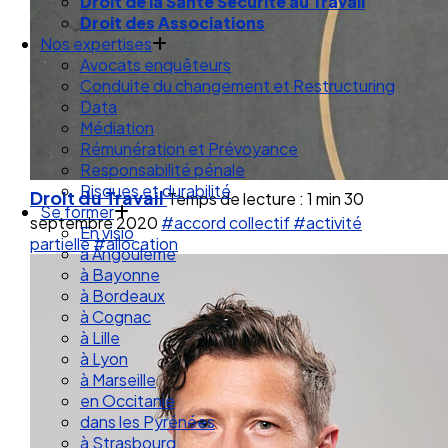
Droit de la Santé Sécurité au Travail
Droit des Associations
Nos expertises
Avocats enquêteurs
Conduite du changement et Restructuring
Data
Médiation
Rémunération et Prévoyance
Responsabilité pénale
Risques et durabilité
Droit du Travail
Temps de lecture : 1 min
30
Se former
septembre 2020
#accord collectif
#activité
En visio
partielle
#allocation
à Angouleme
à Bayonne
à Bordeaux
à Cognac
à Lille
à Lyon
à Marseille
en Occitanie
dans les Pyrénées
à Strasbourg