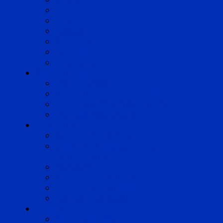
Lille
Lyon
Marseille
Occitanie
Pyrénées
Strasbourg
Compétences
Droit du Travail
Droit de la Protection Sociale
Droit Santé Sécurité au Travail
Droit des Associations
Expertises
Avocats enquêteurs
Conduite du changement et
Restructuring
Médiation
Rémunération et Prévoyance
Responsabilité pénale
Risques et durabilité
A propos
Mentions légales