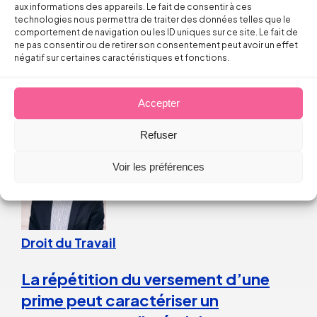
aux informations des appareils. Le fait de consentir à ces
technologies nous permettra de traiter des données telles que le
Licenciement verbal : dans quels cas
comportement de navigation ou les ID uniques sur ce site. Le fait de
ne pas consentir ou de retirer son consentement peut avoir un effet
est-il reconnu par les juges ?
négatif sur certaines caractéristiques et fonctions.
Thomas FROMENTIN
Accepter
6 août 2026
Refuser
Voir les préférences
Droit du Travail
La répétition du versement d’une
prime peut caractériser un