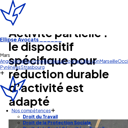
Activité partielle :
Ellipse Avocats
______
le dispositif
Marseille
spécifique pour
Angoulême
Bayonne
Bordeaux
Cognac
Lille
Lyon
Marseille
Occi
Pyrénées
Strasbourg
réduction durable
d’activité est
adapté
Nos compétences
Droit du Travail
Droit de la Protection Sociale