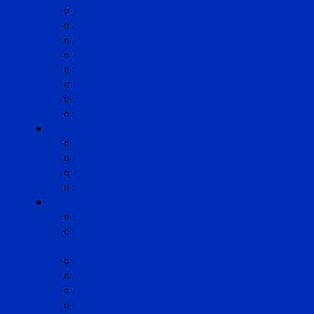
Bordeaux
Cognac
Lille
Lyon
Marseille
Occitanie
Pyrénées
Strasbourg
Compétences
Droit du Travail
Droit de la Protection Sociale
Droit Santé Sécurité au Travail
Droit des Associations
Expertises
Avocats enquêteurs
Conduite du changement et
Restructuring
Médiation
Rémunération et Prévoyance
Responsabilité pénale
Risques et durabilité