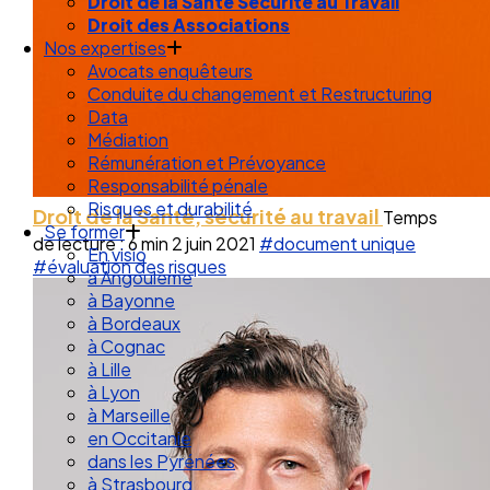
Droit de la Santé Sécurité au Travail
Droit des Associations
Nos expertises
Avocats enquêteurs
Conduite du changement et Restructuring
Data
Médiation
Rémunération et Prévoyance
Responsabilité pénale
Risques et durabilité
Droit de la Santé, sécurité au travail
Temps
Se former
de lecture : 6 min
2 juin 2021
#document unique
En visio
#évaluation des risques
à Angouleme
à Bayonne
à Bordeaux
à Cognac
à Lille
à Lyon
à Marseille
en Occitanie
dans les Pyrénées
à Strasbourg