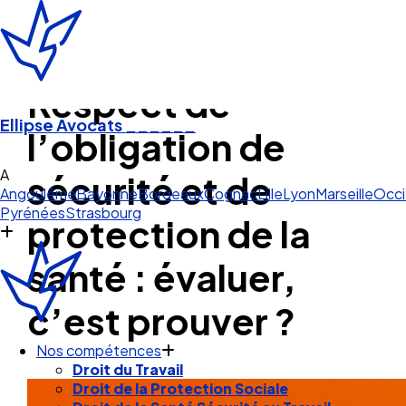
Respect de
Ellipse Avocats
______
l’obligation de
Angoulême
sécurité et de
Angoulême
Bayonne
Bordeaux
Cognac
Lille
Lyon
Marseille
Occi
Pyrénées
Strasbourg
protection de la
santé : évaluer,
c’est prouver ?
Nos compétences
Droit du Travail
Droit de la Protection Sociale