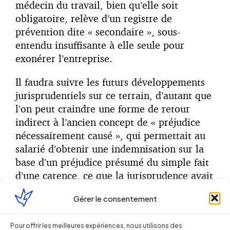
médecin du travail, bien qu’elle soit
obligatoire, relève d’un registre de
prévention dite « secondaire », sous-
entendu insuffisante à elle seule pour
exonérer l’entreprise.
Il faudra suivre les futurs développements
jurisprudentiels sur ce terrain, d’autant que
l’on peut craindre une forme de retour
indirect à l’ancien concept de « préjudice
nécessairement causé », qui permettait au
salarié d’obtenir une indemnisation sur la
base d’un préjudice présumé du simple fait
d’une carence, ce que la jurisprudence avait
justement souhaité abandonner pour
Gérer le consentement
revenir à une exigence plus rigoureuse de
justification du préjudice indemnisable.
Pour offrir les meilleures expériences, nous utilisons des