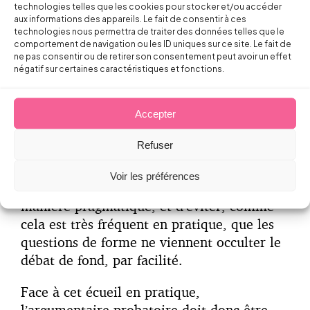
technologies telles que les cookies pour stocker et/ou accéder
En tout état de cause, le piège serait
aux informations des appareils. Le fait de consentir à ces
certainement d’avoir une conception trop
technologies nous permettra de traiter des données telles que le
comportement de navigation ou les ID uniques sur ce site. Le fait de
formaliste de l’évaluation des risques, axée
ne pas consentir ou de retirer son consentement peut avoir un effet
uniquement sur sa retranscription dans le
négatif sur certaines caractéristiques et fonctions.
document unique, alors que du point de
vue de l’exigence de protection de la santé,
Accepter
l’essentiel tient plutôt aux actions concrètes
mises en place par l’employeur.
Refuser
Il semble essentiel que la grille de lecture
Voir les préférences
de l’obligation de sécurité soit appliquée de
manière pragmatique, et d’éviter, comme
cela est très fréquent en pratique, que les
questions de forme ne viennent occulter le
débat de fond, par facilité.
Face à cet écueil en pratique,
l’argumentaire probatoire doit donc être