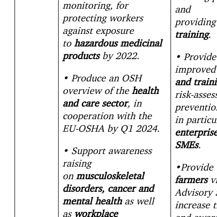
monitoring, for
and
protecting workers
providin
against exposure
training
.
to
hazardous medicinal
products
by 2022.
• Provide
improve
• Produce an OSH
and train
overview of the
health
risk-asse
and care sector
, in
preventio
cooperation with the
in partic
EU-OSHA by Q1 2024.
enterpris
SMEs
.
• Support awareness
raising
•Provide
on
musculoskeletal
farmers
v
disorders, cancer and
Advisory 
mental health
as well
increase t
as
workplace