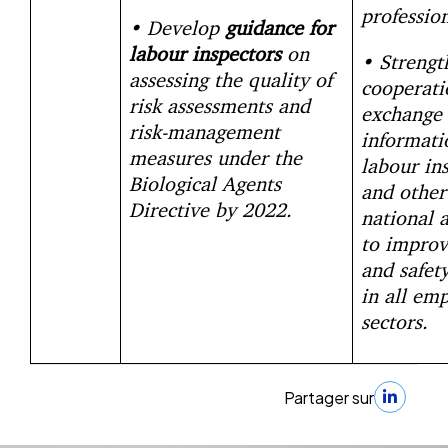
profession
• Develop
guidance for
labour inspectors
on
• Strengt
assessing the quality of
cooperati
risk assessments and
exchange 
risk-management
informat
measures under the
labour in
Biological Agents
and other
Directive by 2022.
national a
to improv
and safet
in all em
sectors.
Partager sur