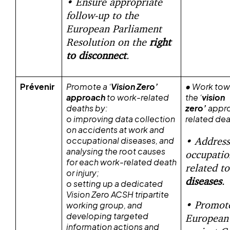
• Ensure appropriate
follow-up to the
European Parliament
Resolution on the
right
to disconnect
.
Prévenir
Promote a ‘
Vision Zero’
• Work towa
approach
to work-related
the ‘
vision
deaths by:
zero’
appro
o
improving data collection
related dea
on accidents at work and
• Address
occupational diseases, and
analysing the root causes
occupatio
for each work-related death
related t
or injury;
diseases
.
o
setting up a dedicated
Vision Zero ACSH tripartite
• Promot
working group, and
developing targeted
European
information actions and