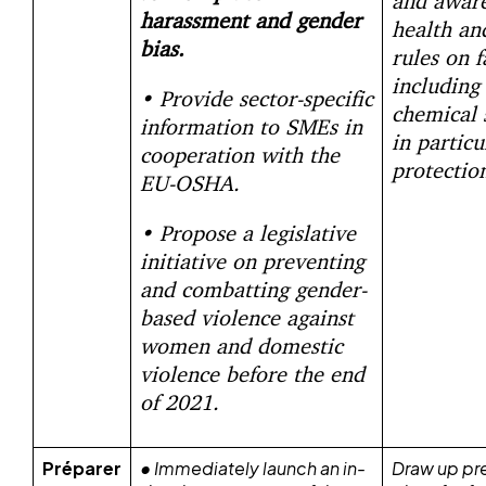
and aware
harassment and gender
health an
bias.
rules on 
including 
• Provide sector-specific
chemical 
information to SMEs in
in particu
cooperation with the
protectio
EU-OSHA.
• Propose a legislative
initiative on preventing
and combatting gender-
based violence against
women and domestic
violence before the end
of 2021.
Préparer
• Immediately launch an in-
Draw up pr