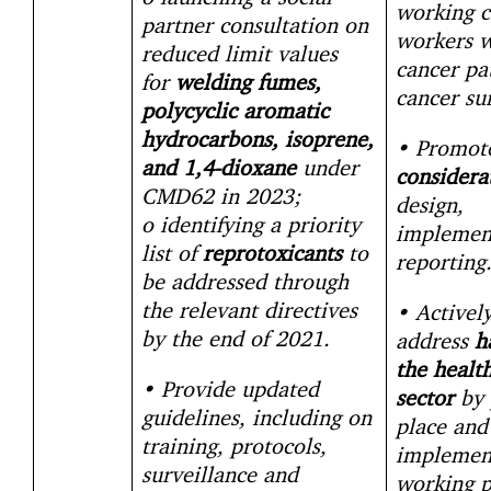
working c
partner consultation on
workers 
reduced limit values
cancer pa
for
welding fumes,
cancer su
polycyclic aromatic
hydrocarbons, isoprene,
• Promo
and 1,4-dioxane
under
considera
CMD62 in 2023;
design,
o
identifying a priority
implemen
list of
reprotoxicants
to
reporting
be addressed through
the relevant directives
• Activel
by the end of 2021.
address
h
the healt
• Provide updated
sector
by 
guidelines, including on
place and
training, protocols,
implement
surveillance and
working p