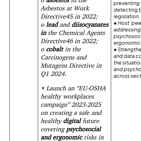
preventing
Asbestos at Work
detecting 
Directive45 in 2022;
legislation.
• Host ‘pee
o
lead
and
diisocyanates
addressing
in
the Chemical Agents
psychosoci
Directive46 in 2022;
ergonomic 
o
cobalt
in the
• Strength
and data co
Carcinogens and
the situati
Mutagens Directive in
and psychos
Q1 2024.
across sect
• Launch an “EU-OSHA
healthy workplaces
campaign” 2023-2025
on creating a safe and
healthy
digital
future
covering
psychosocial
and ergonomic
risks in