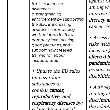
against C
tools to increase
among wo
awareness;
improve t
o
strengthening
enforcement by supporting
literacy 
the SLIC in increasing
cancer ris
awareness on reducing
work-related deaths at
• Assess 
company level, sharing
risks with
good practices, and
focus on
supporting increased
training for labour
affected b
inspectorates.
pandemic
persons w
• Update the EU rules
disabilitie
on hazardous
substances to
• Activel
combat
cancer,
reintegra
reproductive, and
discrimin
respiratory diseases
by:
the adapt
o
launching a social