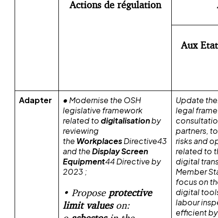
Actions de régulation
Aux Eta
Adapter
• Modernise the OSH
Update thei
legislative framework
legal frame
related to
digitalisation
by
consultatio
reviewing
partners, 
the
Workplaces
Directive43
risks and o
and the
Display Screen
related to 
Equipment
44 Directive by
digital tran
2023 ;
Member Sta
focus on th
• Propose
protective
digital too
labour ins
limit values
on:
efficient b
o
asbestos
in the