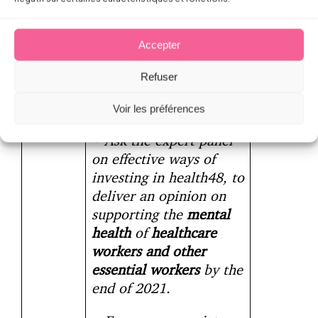
assessments related to
green and digital jobs
Accepter
and processes, including
in
Refuser
particular
psychosocial
and ergonomic risks.
Voir les préférences
• Ask the expert panel
on effective ways of
investing in health48, to
deliver an opinion on
supporting the
mental
health
of
healthcare
workers and other
essential workers
by the
end of 2021.