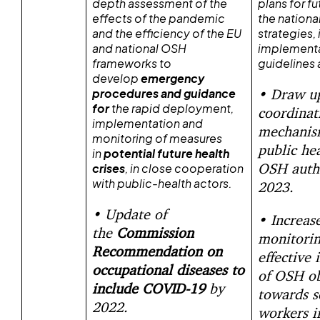
depth assessment of the
plans for fu
effects of the pandemic
the nation
and the efficiency of the EU
strategies,
and national OSH
implementa
frameworks to
guidelines 
develop
emergency
• Draw u
procedures and guidance
for
the rapid deployment,
coordinat
implementation and
mechanis
monitoring of measures
public he
in
potential future health
OSH autho
crises
, in close cooperation
with public-health actors.
2023.
• Update of
• Increas
the
Commission
monitori
Recommendation on
effective 
occupational diseases to
of OSH ob
include COVID-19
by
towards s
2022.
workers i