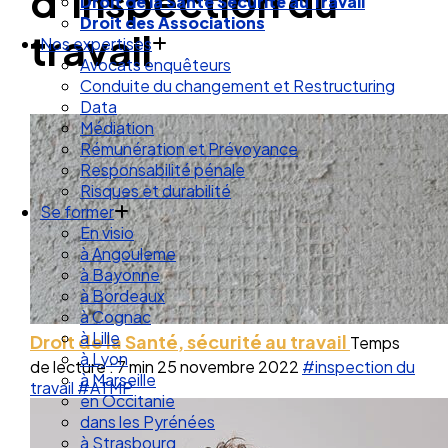
d’inspection du
Droit de la Santé Sécurité au Travail
Droit des Associations
travail
Nos expertises
Avocats enquêteurs
Conduite du changement et Restructuring
Data
Médiation
Rémunération et Prévoyance
Responsabilité pénale
Risques et durabilité
Se former
En visio
à Angouleme
à Bayonne
à Bordeaux
à Cognac
à Lille
Droit de la Santé, sécurité au travail
Temps
à Lyon
de lecture : 7 min
25 novembre 2022
#inspection du
à Marseille
travail
#ATMP
en Occitanie
dans les Pyrénées
à Strasbourg