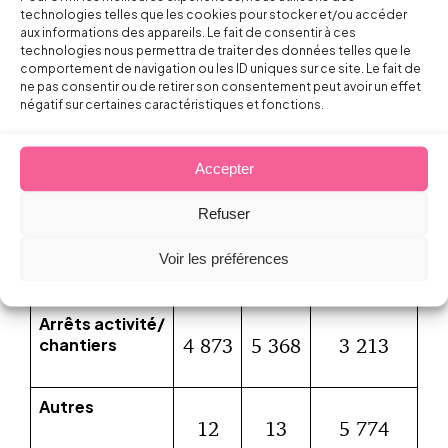
technologies telles que les cookies pour stocker et/ou accéder
PV
aux informations des appareils. Le fait de consentir à ces
4 037
4 619
2 445
technologies nous permettra de traiter des données telles que le
comportement de navigation ou les ID uniques sur ce site. Le fait de
ne pas consentir ou de retirer son consentement peut avoir un effet
négatif sur certaines caractéristiques et fonctions.
Décisions
33
38
18 825
061
870
Accepter
Refuser
Mises en
4 674
5 677
3 332
demeure/
Voir les préférences
demandes
vérification
Arrêts activité/
4 873
5 368
3 213
chantiers
Autres
12
13
5 774