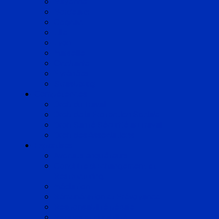
Bayonne
Bordeaux
Cognac
Lille
Lyon
Marseille
Occitanie
Pyrénées
Strasbourg
Compétences
Droit du Travail
Droit de la Protection Sociale
Droit Santé Sécurité au Travail
Droit des Associations
Expertises
Avocats enquêteurs
Conduite du changement et
Restructuring
Médiation
Rémunération et Prévoyance
Responsabilité pénale
Risques et durabilité