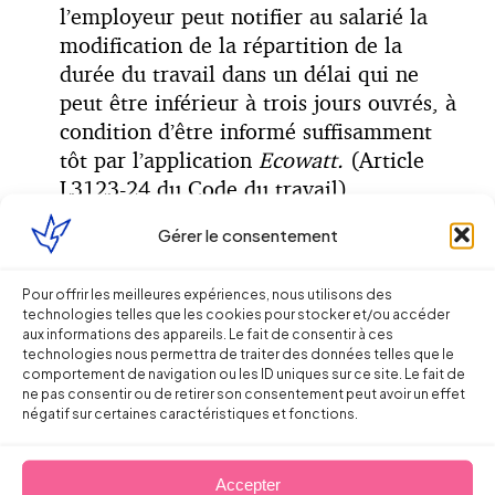
l’employeur peut notifier au salarié la
modification de la répartition de la
durée du travail dans un délai qui ne
peut être inférieur à trois jours ouvrés, à
condition d’être informé suffisamment
tôt par l’application
Ecowatt.
(Article
L3123-24 du Code du travail)
Gérer le consentement
Attention : ces modifications ne peuvent
pas être unilatéralement imposées aux
Pour offrir les meilleures expériences, nous utilisons des
salariés protégés.
technologies telles que les cookies pour stocker et/ou accéder
aux informations des appareils. Le fait de consentir à ces
technologies nous permettra de traiter des données telles que le
comportement de navigation ou les ID uniques sur ce site. Le fait de
ne pas consentir ou de retirer son consentement peut avoir un effet
3.
Inciter les salariés à prendre des jours de
négatif sur certaines caractéristiques et fonctions.
congés, des RTT ou repos compensateur :
cependant, sauf accord des salariés, cette
Accepter
solution ne pourra pas être imposée par