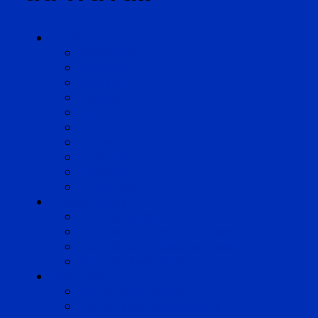
Cabinets
Angoulême
Bayonne
Bordeaux
Cognac
Lille
Lyon
Marseille
Occitanie
Pyrénées
Strasbourg
Compétences
Droit du Travail
Droit de la Protection Sociale
Droit Santé Sécurité au Travail
Droit des Associations
Expertises
Avocats enquêteurs
Conduite du changement et