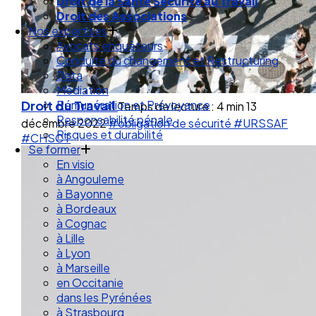
Droit de la Santé Sécurité au Travail
Droit des Associations
Nos expertises
Avocats enquêteurs
Conduite du changement et Restructuring
Data
Médiation
Droit du Travail
Rémunération et Prévoyance
Temps de lecture : 4 min
13
Responsabilité pénale
décembre 2022
#obligation de sécurité
#URSSAF
Risques et durabilité
#CHSCT
Se former
En visio
à Angouleme
à Bayonne
à Bordeaux
à Cognac
à Lille
à Lyon
à Marseille
en Occitanie
dans les Pyrénées
à Strasbourg