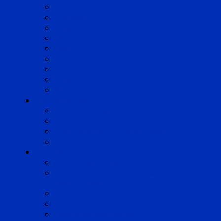
Bayonne
Bordeaux
Cognac
Lille
Lyon
Marseille
Occitanie
Pyrénées
Strasbourg
Compétences
Droit du Travail
Droit de la Protection Sociale
Droit Santé Sécurité au Travail
Droit des Associations
Expertises
Avocats enquêteurs
Conduite du changement et
Restructuring
Médiation
Rémunération et Prévoyance
Responsabilité pénale