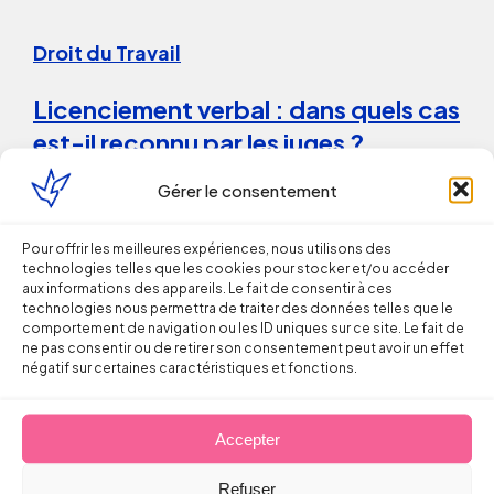
Droit du Travail
Licenciement verbal : dans quels cas
est-il reconnu par les juges ?
Gérer le consentement
Thomas FROMENTIN
6 août 2026
Pour offrir les meilleures expériences, nous utilisons des
technologies telles que les cookies pour stocker et/ou accéder
aux informations des appareils. Le fait de consentir à ces
technologies nous permettra de traiter des données telles que le
comportement de navigation ou les ID uniques sur ce site. Le fait de
ne pas consentir ou de retirer son consentement peut avoir un effet
négatif sur certaines caractéristiques et fonctions.
Droit du Travail
Accepter
Refuser