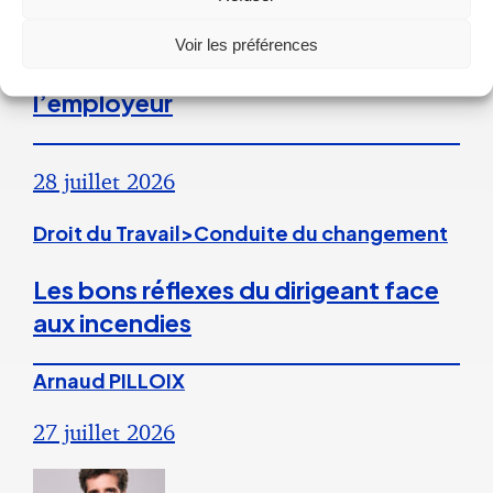
La répétition du versement d’une
prime peut caractériser un
Voir les préférences
engagement unilatéral de
l’employeur
28 juillet 2026
Droit du Travail>Conduite du changement
Les bons réflexes du dirigeant face
aux incendies
Arnaud PILLOIX
27 juillet 2026