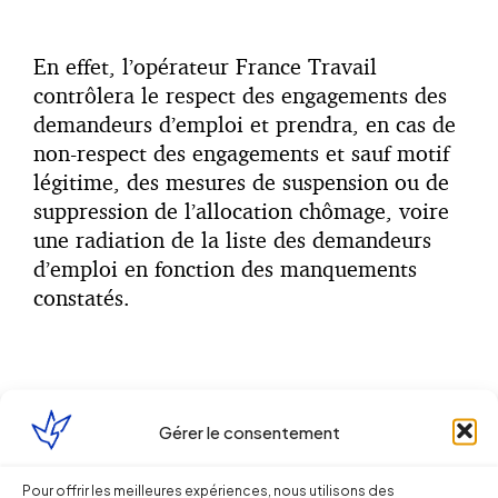
En effet, l’opérateur France Travail
contrôlera le respect des engagements des
demandeurs d’emploi et prendra, en cas de
non-respect des engagements et sauf motif
légitime, des mesures de suspension ou de
suppression de l’allocation chômage, voire
une radiation de la liste des demandeurs
d’emploi en fonction des manquements
constatés.
Ainsi le refus à deux reprises, et sans motif
légitime, d’une offre raisonnable d’emploi
Gérer le consentement
entrainera la radiation de la liste des
demandeurs d’emploi et la suppression de
Pour offrir les meilleures expériences, nous utilisons des