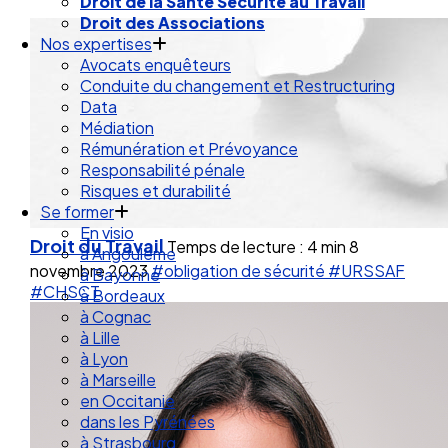
Droit de la Santé Sécurité au Travail
Droit des Associations
Nos expertises
Avocats enquêteurs
Conduite du changement et Restructuring
Data
Médiation
Rémunération et Prévoyance
Responsabilité pénale
Risques et durabilité
Se former
En visio
Droit du Travail
Temps de lecture : 4 min
8
à Angouleme
novembre 2023
#obligation de sécurité
#URSSAF
à Bayonne
#CHSCT
à Bordeaux
à Cognac
à Lille
à Lyon
à Marseille
en Occitanie
dans les Pyrénées
à Strasbourg