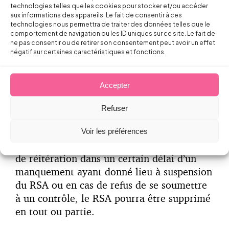
l’allocation chômage.
technologies telles que les cookies pour stocker et/ou accéder
aux informations des appareils. Le fait de consentir à ces
technologies nous permettra de traiter des données telles que le
comportement de navigation ou les ID uniques sur ce site. Le fait de
ne pas consentir ou de retirer son consentement peut avoir un effet
négatif sur certaines caractéristiques et fonctions.
Également le Revenu de solidarité active
(RSA) pourra être suspendu en cas de refus,
sans motif légitime, d’élaborer ou
Accepter
d’actualiser son contrat d’engagement ou en
cas de non-respect des obligations prévues
Refuser
au contrat.
Voir les préférences
En cas de persistance du comportement ou
de réitération dans un certain délai d’un
manquement ayant donné lieu à suspension
du RSA ou en cas de refus de se soumettre
à un contrôle, le RSA pourra être supprimé
en tout ou partie.