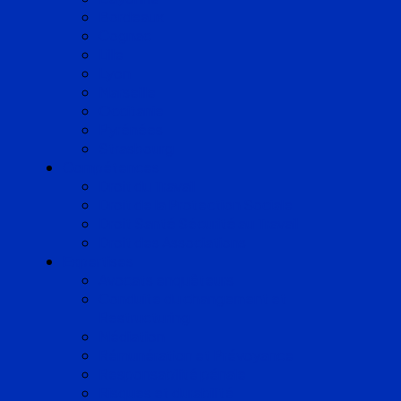
Bordeaux
Cognac
Lille
Lyon
Marseille
Occitanie
Pyrénées
Strasbourg
Compétences
Droit du Travail
Droit de la Protection Sociale
Droit Santé Sécurité au Travail
Droit des Associations
Expertises
Avocats enquêteurs
Conduite du changement et
Restructuring
Médiation
Rémunération et Prévoyance
Responsabilité pénale
Risques et durabilité