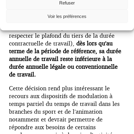
Refuser
Concrètement, cela signifie
qu’un salarié en
modulation à temps partiel pourrait
Voir les préférences
atteindre ou dépasser 35h de travail sur
certaines semaines
(sous réserve de
respecter le plafond du tiers de la durée
contractuelle de travail),
dès lors qu’au
terme de la période de référence, sa durée
annuelle de travail reste inférieure à la
durée annuelle légale ou conventionnelle
de travail.
Cette décision rend plus intéressant le
recours aux dispositifs de modulation à
temps partiel du temps de travail dans les
branches du sport et de l’animation
notamment et devrait permettre de
répondre aux besoins de certains