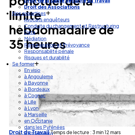
ponctuel de la
Droit de la Santé Sécurité au Travail
Droit des Associations
limite
Nos expertises
Avocats enquêteurs
hebdomadaire de
Conduite du changement et Restructuring
Data
Médiation
35 heures
Rémunération et Prévoyance
Responsabilité pénale
Risques et durabilité
Se former
En visio
à Angouleme
à Bayonne
à Bordeaux
à Cognac
à Lille
à Lyon
à Marseille
en Occitanie
dans les Pyrénées
Droit du Travail
Temps de lecture : 3 min
12 mars
à Strasbourg