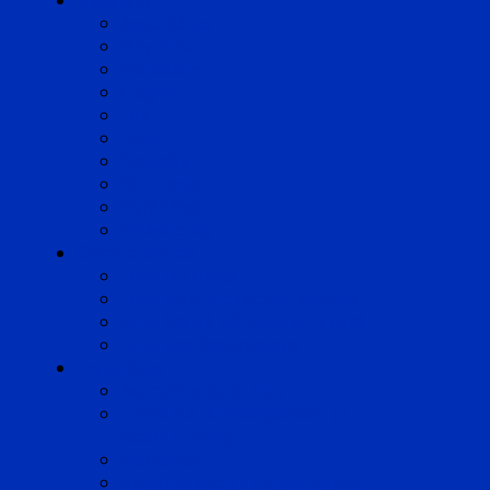
Angoulême
Bayonne
Bordeaux
Cognac
Lille
Lyon
Marseille
Occitanie
Pyrénées
Strasbourg
Compétences
Droit du Travail
Droit de la Protection Sociale
Droit Santé Sécurité au Travail
Droit des Associations
Expertises
Avocats enquêteurs
Conduite du changement et
Restructuring
Médiation
Rémunération et Prévoyance