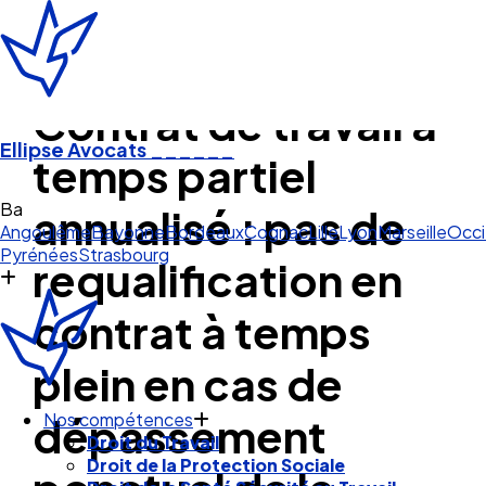
Contrat de travail à
Ellipse Avocats
______
temps partiel
Bayonne
annualisé : pas de
Angoulême
Bayonne
Bordeaux
Cognac
Lille
Lyon
Marseille
Occi
Pyrénées
Strasbourg
requalification en
contrat à temps
plein en cas de
dépassement
Nos compétences
Droit du Travail
Droit de la Protection Sociale