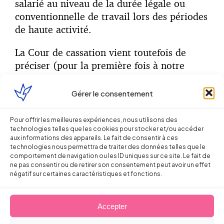
salarié au niveau de la durée légale ou
conventionnelle de travail lors des périodes
de haute activité.
La Cour de cassation vient toutefois de
préciser (pour la première fois à notre
connaissance) qu’en cas d’aménagement du
temps de travail sur une période de
Gérer le consentement
référence supérieure à la semaine,
le
dépassement ponctuel de la durée légale ou
Pour offrir les meilleures expériences, nous utilisons des
conventionnelle de travail n’entraine pas la
technologies telles que les cookies pour stocker et/ou accéder
aux informations des appareils. Le fait de consentir à ces
requalification en contrat de travail à
technologies nous permettra de traiter des données telles que le
temps plein si, au terme de la période de
comportement de navigation ou les ID uniques sur ce site. Le fait de
ne pas consentir ou de retirer son consentement peut avoir un effet
référence, la durée annuelle légale ou
négatif sur certaines caractéristiques et fonctions.
conventionnelle de travail n’est pas
dépassée
(Cass. soc., 7 févr. 2024, n° 22-
Accepter
17.696).