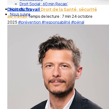
Droit Social : 60 min Recap’
Droit du Travail
Droit de la Santé, sécurité
Nos articles
Nous suivre
au travail
Temps de lecture : 7 min
24 octobre
2025
#prévention
#responsabilité
#pénal