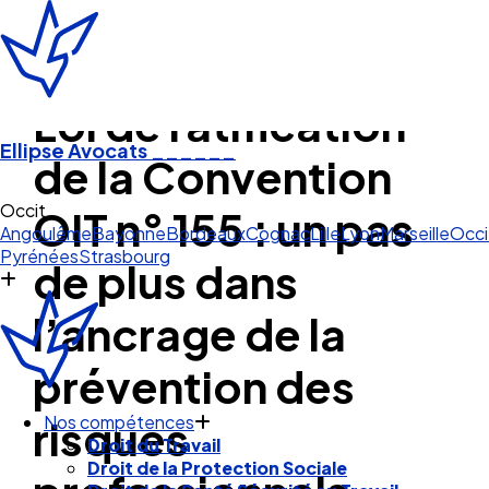
Loi de ratification
Ellipse Avocats
______
de la Convention
Occitanie
OIT n° 155 : un pas
Angoulême
Bayonne
Bordeaux
Cognac
Lille
Lyon
Marseille
Occi
Pyrénées
Strasbourg
de plus dans
l’ancrage de la
prévention des
risques
Nos compétences
Droit du Travail
Droit de la Protection Sociale