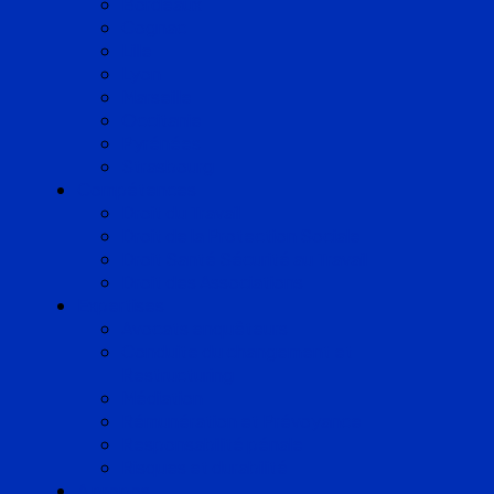
Bordeaux
Cognac
Lille
Lyon
Marseille
Occitanie
Pyrénées
Strasbourg
Compétences
Droit du Travail
Droit de la Protection Sociale
Droit Santé Sécurité au Travail
Droit des Associations
Expertises
Avocats enquêteurs
Conduite du changement et
Restructuring
Médiation
Rémunération et Prévoyance
Responsabilité pénale
Risques et durabilité
A propos