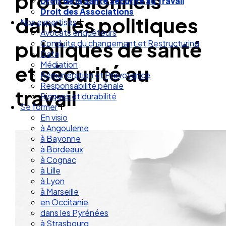
professionnels
Droit de la Santé Sécurité au Travail
Droit des Associations
dans les politiques
Nos expertises
Avocats enquêteurs
publiques de santé
Conduite du changement et Restructuring
Data
Médiation
et sécurité au
Rémunération et Prévoyance
Responsabilité pénale
travail
Risques et durabilité
Se former
En visio
à Angouleme
à Bayonne
à Bordeaux
à Cognac
à Lille
à Lyon
à Marseille
en Occitanie
dans les Pyrénées
à Strasbourg