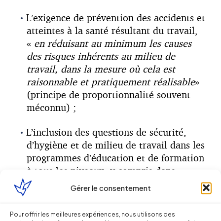
L’exigence de prévention des accidents et
atteintes à la santé résultant du travail,
«
en réduisant au minimum les causes
des risques inhérents au milieu de
travail, dans la mesure où cela est
raisonnable et pratiquement réalisable
»
(principe de proportionnalité souvent
méconnu) ;
L’inclusion des questions de sécurité,
d’hygiène et de milieu de travail dans les
programmes d’éducation et de formation
à tous les niveaux, y compris dans
l’enseignement supérieur (parent pauvre
Gérer le consentement
souvent des programmes d’enseignement
en amont de la vie professionnelle) ;
Pour offrir les meilleures expériences, nous utilisons des