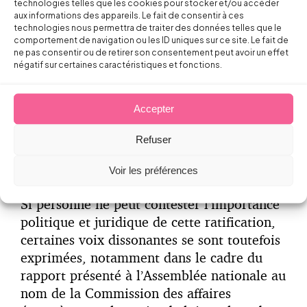
technologies telles que les cookies pour stocker et/ou accéder
L’exigence essentielle de coopération des
aux informations des appareils. Le fait de consentir à ces
technologies nous permettra de traiter des données telles que le
employeurs et des travailleurs et/ou
comportement de navigation ou les ID uniques sur ce site. Le fait de
leurs représentants dans l’entreprise
ne pas consentir ou de retirer son consentement peut avoir un effet
négatif sur certaines caractéristiques et fonctions.
dans la mise en œuvre de mesures visant
à garantir des milieux de travail sûrs et
salubres.
Accepter
Refuser
3.Et après ?
Voir les préférences
Si personne ne peut contester l’importance
politique et juridique de cette ratification,
certaines voix dissonantes se sont toutefois
exprimées, notamment dans le cadre du
rapport présenté à l’Assemblée nationale au
nom de la Commission des affaires