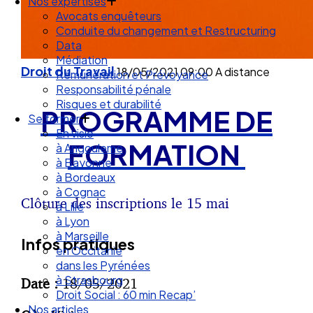
Droit des Associations
Nos expertises
Avocats enquêteurs
Conduite du changement et Restructuring
Data
Droit du Travail
18/05/2021
09:00
A distance
Médiation
Rémunération et Prévoyance
Responsabilité pénale
PROGRAMME DE
Risques et durabilité
Se former
FORMATION
En visio
à Angouleme
à Bayonne
à Bordeaux
Clôture des inscriptions le 15 mai
à Cognac
à Lille
à Lyon
Infos pratiques
à Marseille
en Occitanie
dans les Pyrénées
Date :
18/05/2021
à Strasbourg
Droit Social : 60 min Recap’