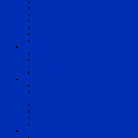
Cognac
Lille
Lyon
Marseille
Occitanie
Pyrénées
Strasbourg
Compétences
Droit du Travail
Droit de la Protection Sociale
Droit Santé Sécurité au Travail
Droit des Associations
Expertises
Avocats enquêteurs
Conduite du changement et
Restructuring
Médiation
Rémunération et Prévoyance
Responsabilité pénale
Risques et durabilité
A propos
Mentions légales