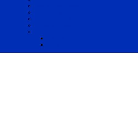
Gestion des cookies
Données personnelles
Règlement Qualiopi
Certificat Qualiopi
Nous suivre
LinkedIn
Newsletter