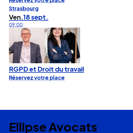
Strasbourg
Ven.
18 sept.
09:00
RGPD et Droit du travail
Réservez votre place
Ellipse Avocats