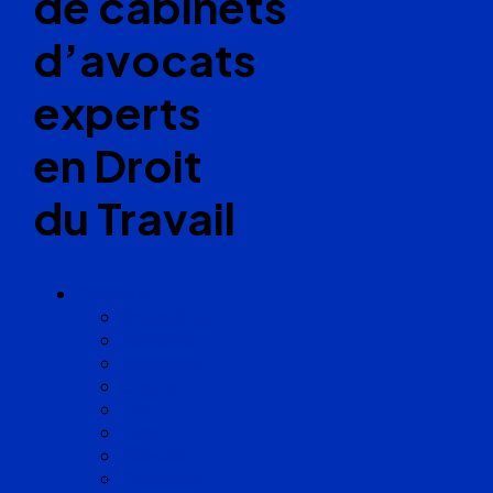
de cabinets
d’avocats
experts
en Droit
du Travail
Cabinets
Angoulême
Bayonne
Bordeaux
Cognac
Lille
Lyon
Marseille
Occitanie