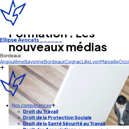
Formation : Les
Ellipse Avocats
______
nouveaux médias
Angoulême
Bayonne
Bordeaux
Cognac
Lille
Lyon
Marseille
Occi
Nos compétences
Droit du Travail
Droit de la Protection Sociale
Droit de la Santé Sécurité au Travail
Droit des Associations