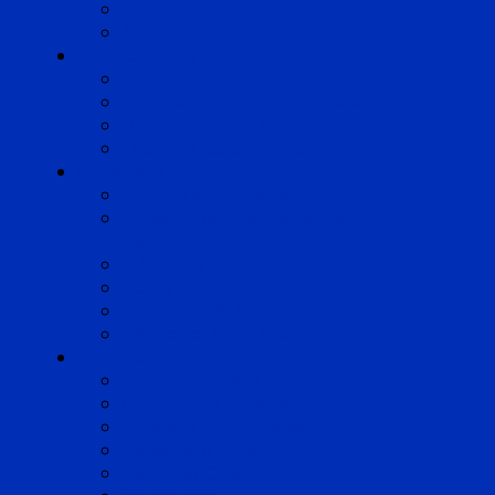
Pyrénées
Strasbourg
Compétences
Droit du Travail
Droit de la Protection Sociale
Droit Santé Sécurité au Travail
Droit des Associations
Expertises
Avocats enquêteurs
Conduite du changement et
Restructuring
Médiation
Rémunération et Prévoyance
Responsabilité pénale
Risques et durabilité
A propos
Mentions légales
Gestion des cookies
Données personnelles
Règlement Qualiopi
Certificat Qualiopi