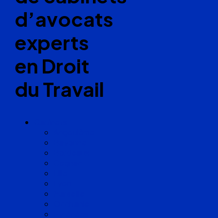
d’avocats
experts
en Droit
du Travail
Cabinets
Angoulême
Bayonne
Bordeaux
Cognac
Lille
Lyon
Marseille
Occitanie
Pyrénées