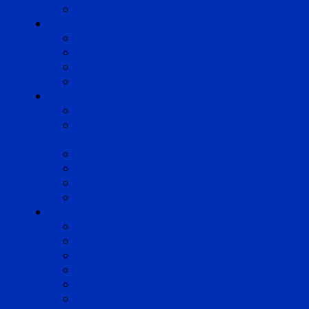
Strasbourg
Compétences
Droit du Travail
Droit de la Protection Sociale
Droit Santé Sécurité au Travail
Droit des Associations
Expertises
Avocats enquêteurs
Conduite du changement et
Restructuring
Médiation
Rémunération et Prévoyance
Responsabilité pénale
Risques et durabilité
A propos
Mentions légales
Gestion des cookies
Données personnelles
Règlement Qualiopi
Certificat Qualiopi
Nous suivre