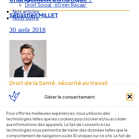
Droit Social : 60 min Recap’
Nos articles
Sébastien MILLET
Nous suivre
30 août 2018
Droit de la Santé, sécurité au travail
Gérer le consentement
Travail & développement durable :
quelles sont les bonnes pratiques ?
Pour offrir les meilleures expériences, nous utilisons des
technologies telles que les cookies pour stocker et/ou accéder
Sébastien MILLET
aux informations des appareils. Le fait de consentir à ces
technologies nous permettra de traiter des données telles que le
comportement de navigation ou les ID uniques sur ce site. Le fait de
14 mai 2012