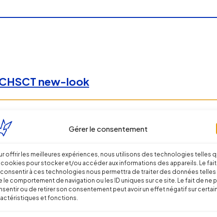
un CHSCT new-look
Gérer le consentement
r offrir les meilleures expériences, nous utilisons des technologies telles 
 cookies pour stocker et/ou accéder aux informations des appareils. Le fait
consentir à ces technologies nous permettra de traiter des données telles
 le comportement de navigation ou les ID uniques sur ce site. Le fait de ne 
sentir ou de retirer son consentement peut avoir un effet négatif sur certai
actéristiques et fonctions.