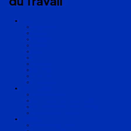
du Travail
Cabinets
Angoulême
Bayonne
Bordeaux
Cognac
Lille
Lyon
Marseille
Occitanie
Pyrénées
Strasbourg
Compétences
Droit du Travail
Droit de la Protection Sociale
Droit Santé Sécurité au Travail
Droit des Associations
Expertises
Avocats enquêteurs