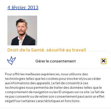
4 février 2013
Droit de la Santé, sécurité au travail
Gérer le consentement
La nouvelle Directive SEVESO III, en
bref
Pour offrir les meilleures expériences, nous utilisons des
technologies telles que les cookies pour stocker et/ou accéder
Sébastien MILLET
aux informations des appareils. Le fait de consentir à ces
technologies nous permettra de traiter des données telles que le
comportement de navigation ou les ID uniques sur ce site. Le fait de
30 août 2012
ne pas consentir ou de retirer son consentement peut avoir un effet
négatif sur certaines caractéristiques et fonctions.