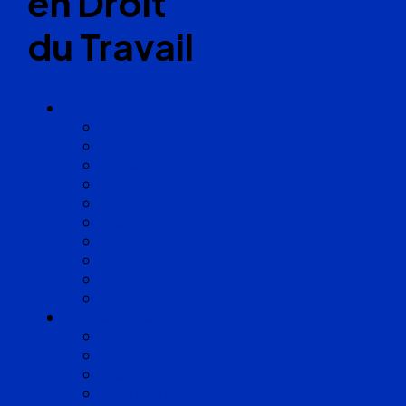
en Droit
du Travail
Cabinets
Angoulême
Bayonne
Bordeaux
Cognac
Lille
Lyon
Marseille
Occitanie
Pyrénées
Strasbourg
Compétences
Droit du Travail
Droit de la Protection Sociale
Droit Santé Sécurité au Travail
Droit des Associations