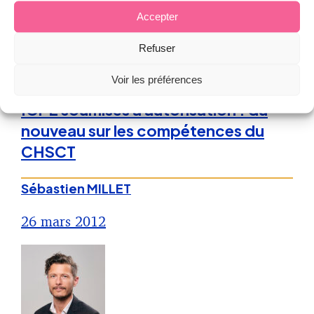
Accepter
Refuser
Droit de la Santé, sécurité au travail
Voir les préférences
ICPE soumises à autorisation : du
nouveau sur les compétences du
CHSCT
Sébastien MILLET
26 mars 2012