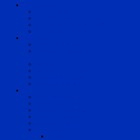
Compétences
Droit du Travail
Droit de la Protection Sociale
Droit Santé Sécurité au Travail
Droit des Associations
Expertises
Avocats enquêteurs
Conduite du changement et
Restructuring
Médiation
Rémunération et Prévoyance
Responsabilité pénale
Risques et durabilité
A propos
Mentions légales
Gestion des cookies
Données personnelles
Règlement Qualiopi
Certificat Qualiopi
Nous suivre
LinkedIn