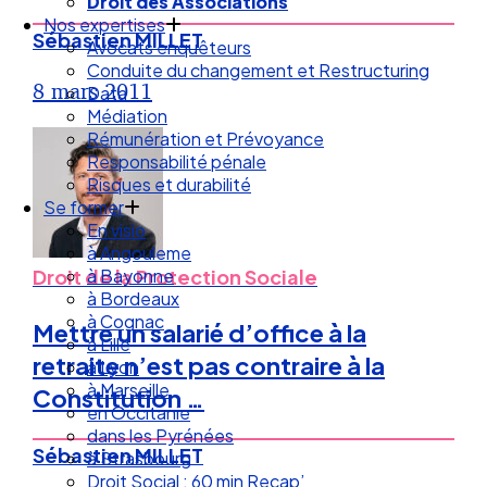
Droit des Associations
Nos expertises
Sébastien MILLET
Avocats enquêteurs
Conduite du changement et Restructuring
8 mars 2011
Data
Médiation
Rémunération et Prévoyance
Responsabilité pénale
Risques et durabilité
Se former
En visio
à Angouleme
à Bayonne
Droit de la Protection Sociale
à Bordeaux
à Cognac
Mettre un salarié d’office à la
à Lille
retraite n’est pas contraire à la
à Lyon
à Marseille
Constitution …
en Occitanie
dans les Pyrénées
Sébastien MILLET
à Strasbourg
Droit Social : 60 min Recap’