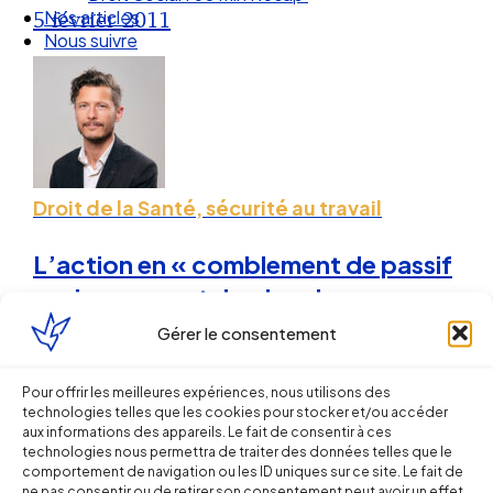
Nos articles
5 février 2011
Nous suivre
Droit de la Santé, sécurité au travail
L’action en « comblement de passif
environnemental » dans les groupes
de sociétés a désormais un cadre
Gérer le consentement
légal
Pour offrir les meilleures expériences, nous utilisons des
technologies telles que les cookies pour stocker et/ou accéder
Sébastien MILLET
aux informations des appareils. Le fait de consentir à ces
technologies nous permettra de traiter des données telles que le
25 août 2010
comportement de navigation ou les ID uniques sur ce site. Le fait de
ne pas consentir ou de retirer son consentement peut avoir un effet