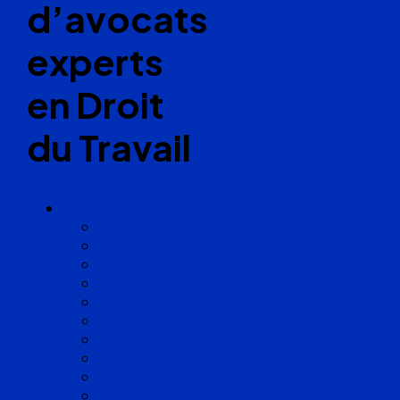
d’avocats
experts
en Droit
du Travail
Cabinets
Angoulême
Bayonne
Bordeaux
Cognac
Lille
Lyon
Marseille
Occitanie
Pyrénées
Strasbourg