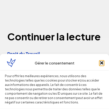
Continuer la lecture
Droit du Travail
Gérer le consentement
Licenciement verbal : dans quels cas
est-il reconnu par les juges ?
Pour offrir les meilleures expériences, nous utilisons des
technologies telles que les cookies pour stocker et/ou accéder
aux informations des appareils. Le fait de consentir à ces
Thomas FROMENTIN
technologies nous permettra de traiter des données telles que le
comportement de navigation ou les ID uniques sur ce site. Le fait de
6 août 2026
ne pas consentir ou de retirer son consentement peut avoir un effet
négatif sur certaines caractéristiques et fonctions.