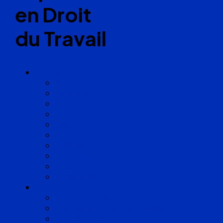
en Droit
du Travail
Cabinets
Angoulême
Bayonne
Bordeaux
Cognac
Lille
Lyon
Marseille
Occitanie
Pyrénées
Strasbourg
Compétences
Droit du Travail
Droit de la Protection Sociale
Droit Santé Sécurité au Travail