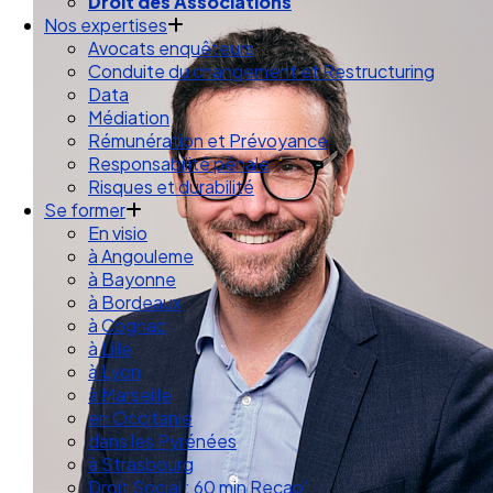
Droit des Associations
Nos expertises
Avocats enquêteurs
Conduite du changement et Restructuring
Data
Médiation
Rémunération et Prévoyance
Responsabilité pénale
Risques et durabilité
Se former
En visio
à Angouleme
à Bayonne
à Bordeaux
à Cognac
à Lille
à Lyon
à Marseille
en Occitanie
dans les Pyrénées
à Strasbourg
Droit Social : 60 min Recap’