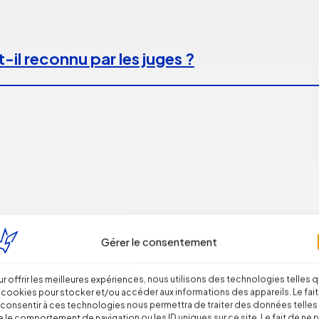
-il reconnu par les juges ?
Gérer le consentement
r offrir les meilleures expériences, nous utilisons des technologies telles 
 peut caractériser un engagement unilatéra
 cookies pour stocker et/ou accéder aux informations des appareils. Le fait
consentir à ces technologies nous permettra de traiter des données telles
 le comportement de navigation ou les ID uniques sur ce site. Le fait de ne 