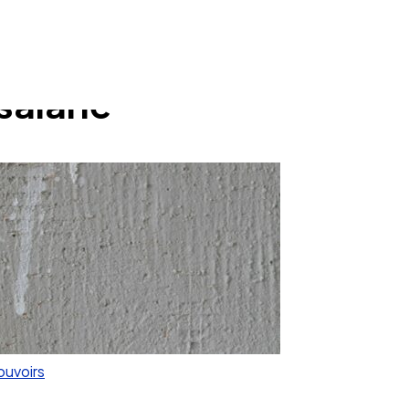
salarié
ouvoirs