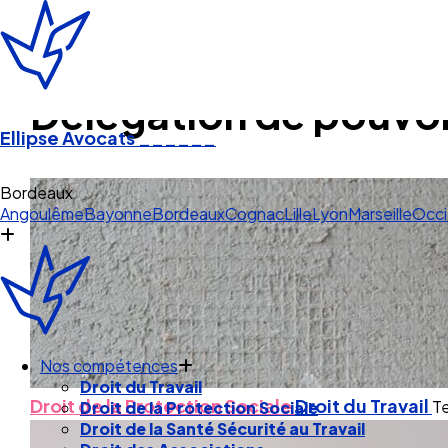
Délégation de pouvoir
Ellipse Avocats
______
Cogn
Angoulême
Bayonne
Bordeaux
Cognac
Lille
Lyon
Marseille
Occi
Nos compétences
Droit du Travail
Droit de la Protection Sociale
Droit du Travail
Te
Droit de la Protection Sociale
Droit de la Santé Sécurité au Travail