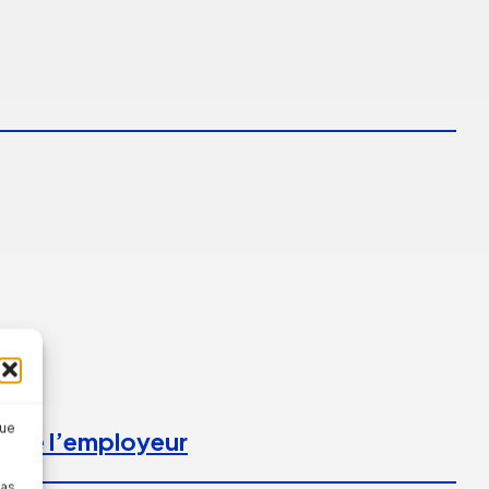
que
l de l’employeur
pas