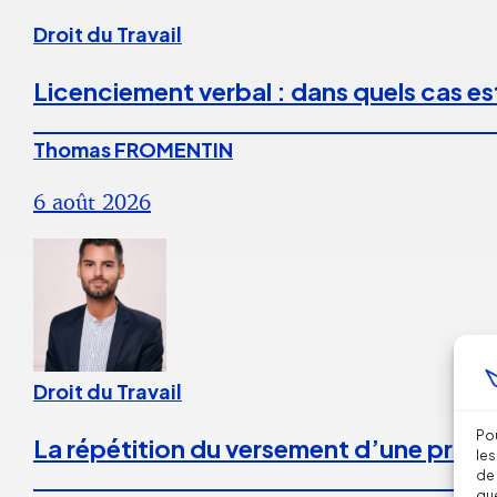
Droit du Travail
Licenciement verbal : dans quels cas est
Thomas FROMENTIN
6 août 2026
Droit du Travail
Pou
La répétition du versement d’une prime
les
de 
que