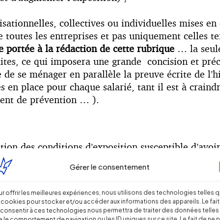
sationnelles, collectives ou individuelles mises en
 toutes les entreprises et pas uniquement celles te
e portée à la rédaction de cette rubrique
… la seule
tes, ce qui imposera une grande concision et préci
de se ménager en parallèle la preuve écrite de l’hi
 en place pour chaque salarié, tant il est à crain
ment de prévention … ).
ion des conditions d’exposition susceptible d’avoir
 notamment en termes de veille sur l’évolution des c
Gérer le consentement
ser » les mentions relatives aux conditions antérieu
r offrir les meilleures expériences, nous utilisons des technologies telles 
 cookies pour stocker et/ou accéder aux informations des appareils. Le fait
consentir à ces technologies nous permettra de traiter des données telles
 le comportement de navigation ou les ID uniques sur ce site. Le fait de ne 