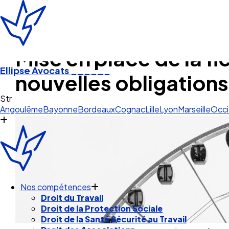
Mise en place de la f
Ellipse Avocats
______
nouvelles obligations 
An
Angoulême
Bayonne
Bordeaux
Cognac
Lille
Lyon
Marseille
Occi
Nos compétences
Droit du Travail
Droit de la Protection Sociale
Droit de la Santé Sécurité au Travail