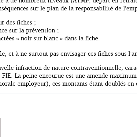
ité à de nombreux niveaux (ATMP, départ en retrait
nséquences sur le plan de la responsabilité de l’emp
r des fiches ;
ce sur la prévention ;
tées « noir sur blanc » dans la fiche.
e, et à ne surtout pas envisager ces fiches sous l’a
velle infraction de nature contraventionnelle, carac
e la FIE. La peine encourue est une amende maximu
orale employeur), ces montants étant doublés en ca