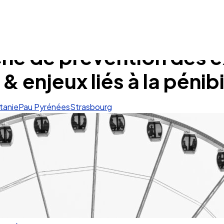
iche de prévention des e
& enjeux liés à la pénibi
tanie
Pau Pyrénées
Strasbourg