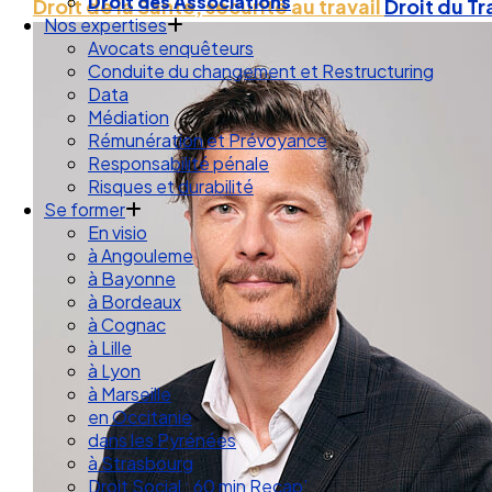
Droit des Associations
Droit de la Santé, sécurité au travail
Droit du Tr
Nos expertises
Avocats enquêteurs
Conduite du changement et Restructuring
Data
Médiation
Rémunération et Prévoyance
Responsabilité pénale
Risques et durabilité
Se former
En visio
à Angouleme
à Bayonne
à Bordeaux
à Cognac
à Lille
à Lyon
à Marseille
en Occitanie
dans les Pyrénées
à Strasbourg
Droit Social : 60 min Recap’