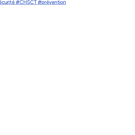
écurité
#CHSCT
#prévention