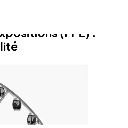
xpositions (FPE) :
lité