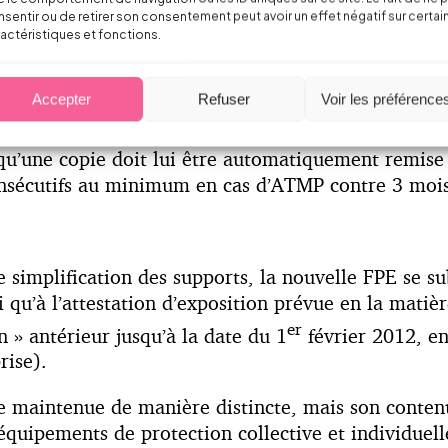
sentir ou de retirer son consentement peut avoir un effet négatif sur certai
actéristiques et fonctions.
u service de santé au travail.
Accepter
Refuser
Voir les préférence
 la FPE doit être tenue à sa disposition en permane
 qu’une copie doit lui être automatiquement remise 
consécutifs au minimum en cas d’ATMP contre 3 mois 
 simplification des supports, la nouvelle FPE se sub
u’à l’attestation d’exposition prévue en la matière.
er
n » antérieur jusqu’à la date du 1
février 2012, en
rise).
le maintenue de manière distincte, mais son contenu
quipements de protection collective et individuelle u