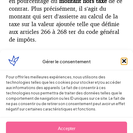
en pourcentage du
montant hors taxe
de ce
contrat. Plus précisément, il s’agit du
montant qui sert d’assiette au calcul de la
taxe sur la valeur ajoutée telle que définie
aux articles 266 à 268 ter du code général
de impôts.
3. La conclusion d’un contrat de type « pré-
Gérer le consentement
contrat » (A.222-4)
L’arrêté ne fait pas clairement référence à
Pour offrir les meilleures expériences, nous utilisons des
technologies telles que les cookies pour stocker et/ou accéder
la notion de « pré-contrat » ou encore à une
aux informations des appareils. Le fait de consentir à ces
promesse d’embauche, mais vise la
technologies nous permettra de traiter des données telles que le
situation suivante
» lorsqu’un agent sportif
comportement de navigation ou les ID uniques sur ce site. Le fait de
ne pas consentir ou de retirer son consentement peut avoir un effet
met en rapport les parties intéressées à la
négatif sur certaines caractéristiques et fonctions.
conclusion d’un contrat qui prévoit la
conclusion d’un des contrats mentionnés
Accepter
aux articles A. 222-2 et A. 222-3″