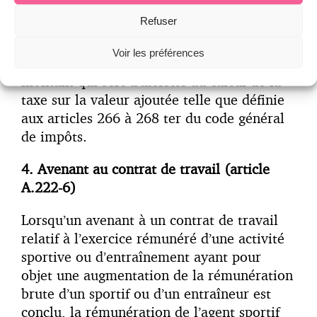
Refuser
Dans ce cas la rémunération est calculée en
pourcentage du
montant hors taxe
de ce
Voir les préférences
contrat. Plus précisément, il s’agit du
montant qui sert d’assiette au calcul de la
taxe sur la valeur ajoutée telle que définie
aux articles 266 à 268 ter du code général
de impôts.
4. Avenant au contrat de travail (article
A.222-6)
Lorsqu’un avenant à un contrat de travail
relatif à l’exercice rémunéré d’une activité
sportive ou d’entraînement ayant pour
objet une augmentation de la rémunération
brute d’un sportif ou d’un entraîneur est
conclu, la rémunération de l’agent sportif