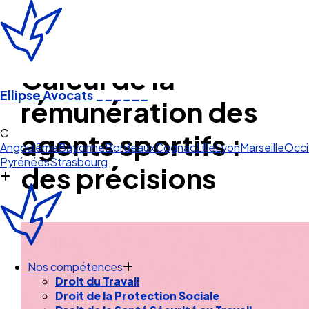
Calcul de la
Ellipse Avocats
______
rémunération des
Cognac
agents sportifs :
Angoulême
Bayonne
Bordeaux
Cognac
Lille
Lyon
Marseille
Occi
Pyrénées
Strasbourg
des précisions
Nos compétences
Droit du Travail
Droit de la Protection Sociale