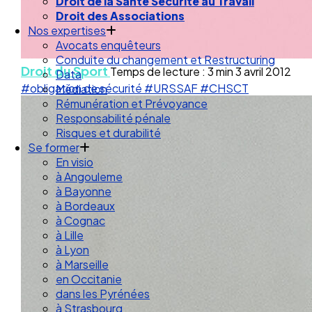
Droit de la Santé Sécurité au Travail
Droit des Associations
Nos expertises
Avocats enquêteurs
Conduite du changement et Restructuring
Droit du Sport
Temps de lecture : 3 min
3 avril 2012
Data
#obligation de sécurité
#URSSAF
#CHSCT
Médiation
Rémunération et Prévoyance
Responsabilité pénale
Risques et durabilité
Se former
En visio
à Angouleme
à Bayonne
à Bordeaux
à Cognac
à Lille
à Lyon
à Marseille
en Occitanie
dans les Pyrénées
à Strasbourg