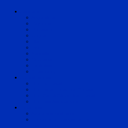
Cabinets
Angoulême
Bayonne
Bordeaux
Cognac
Lille
Lyon
Marseille
Occitanie
Pyrénées
Strasbourg
Compétences
Droit du Travail
Droit de la Protection Sociale
Droit Santé Sécurité au Travail
Droit des Associations
Expertises
Avocats enquêteurs
Conduite du changement et
Restructuring