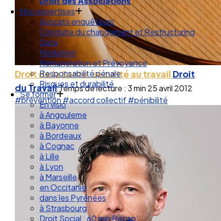
Droit de la Santé Sécurité au Travail
Droit des Associations
Nos expertises
Avocats enquêteurs
Conduite du changement et Restructuring
Data
Médiation
Droit de la Santé, sécurité au travail
Droit
Rémunération et Prévoyance
Responsabilité pénale
du Travail
Temps de lecture : 3 min
25 avril 2012
Risques et durabilité
#prévention
#accord collectif
#pénibilité
Se former
En visio
à Angouleme
à Bayonne
à Bordeaux
à Cognac
à Lille
à Lyon
à Marseille
en Occitanie
dans les Pyrénées
à Strasbourg