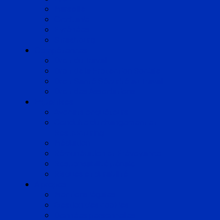
Marseille
Occitanie
Pyrénées
Strasbourg
Compétences
Droit du Travail
Droit de la Protection Sociale
Droit Santé Sécurité au Travail
Droit des Associations
Expertises
Avocats enquêteurs
Conduite du changement et
Restructuring
Médiation
Rémunération et Prévoyance
Responsabilité pénale
Risques et durabilité
A propos
Mentions légales
Gestion des cookies
Données personnelles