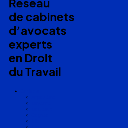
Réseau
de cabinets
d’avocats
experts
en Droit
du Travail
Cabinets
Angoulême
Bayonne
Bordeaux
Cognac
Lille
Lyon