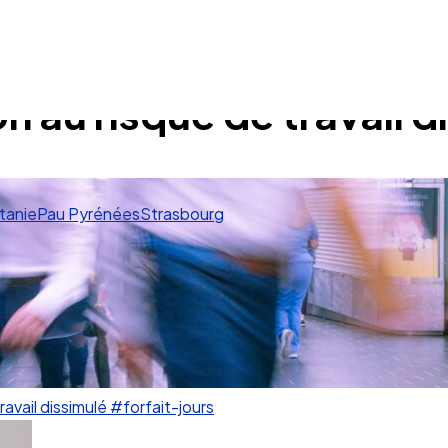
on au risque de travail 
tanie
Pau Pyrénées
Strasbourg
ravail dissimulé
#forfait-jours