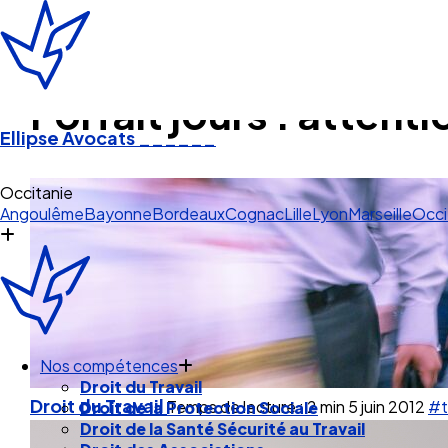
Forfait jours : attenti
Ellipse Avocats
______
Str
Angoulême
Bayonne
Bordeaux
Cognac
Lille
Lyon
Marseille
Occi
Nos compétences
Droit du Travail
Droit du Travail
Temps de lecture : 2 min
5 juin 2012
#t
Droit de la Protection Sociale
Droit de la Santé Sécurité au Travail