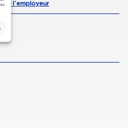
l de l’employeur
nes
s