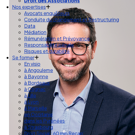
Droit des Associations
Nos expertises
Avocats enquêteurs
Conduite du changement et Restructuring
Data
Médiation
Rémunération et Prévoyance
Responsabilité pénale
Risques et durabilité
Se former
En visio
à Angouleme
à Bayonne
à Bordeaux
à Cognac
à Lille
à Lyon
à Marseille
en Occitanie
dans les Pyrénées
à Strasbourg
Droit Social : 60 min Recap’