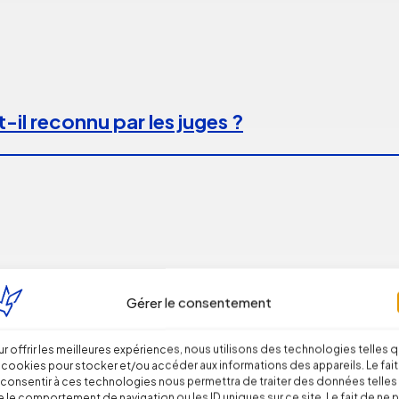
-il reconnu par les juges ?
Gérer le consentement
r offrir les meilleures expériences, nous utilisons des technologies telles 
 cookies pour stocker et/ou accéder aux informations des appareils. Le fait
consentir à ces technologies nous permettra de traiter des données telles
 le comportement de navigation ou les ID uniques sur ce site. Le fait de ne 