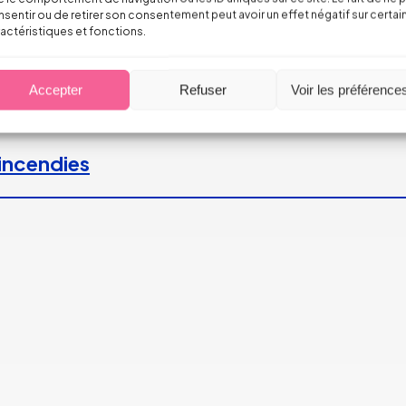
 peut caractériser un engagement unilatéra
sentir ou de retirer son consentement peut avoir un effet négatif sur certai
actéristiques et fonctions.
Accepter
Refuser
Voir les préférence
 incendies