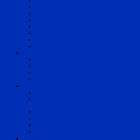
Bordeaux
Cognac
Lille
Lyon
Marseille
Occitanie
Pyrénées
Strasbourg
Compétences
Droit du Travail
Droit de la Protection Sociale
Droit Santé Sécurité au Travail
Droit des Associations
Expertises
Avocats enquêteurs
Conduite du changement et
Restructuring
Médiation
Rémunération et Prévoyance
Responsabilité pénale
Risques et durabilité
A propos