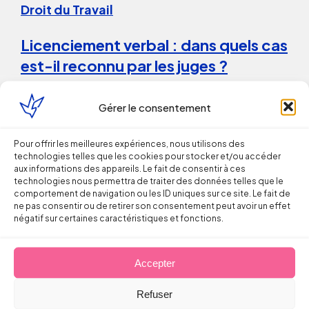
Droit du Travail
Licenciement verbal : dans quels cas
est-il reconnu par les juges ?
Thomas FROMENTIN
Gérer le consentement
6 août 2026
Pour offrir les meilleures expériences, nous utilisons des
technologies telles que les cookies pour stocker et/ou accéder
aux informations des appareils. Le fait de consentir à ces
technologies nous permettra de traiter des données telles que le
comportement de navigation ou les ID uniques sur ce site. Le fait de
ne pas consentir ou de retirer son consentement peut avoir un effet
négatif sur certaines caractéristiques et fonctions.
Droit du Travail
Accepter
La répétition du versement d’une
Refuser
prime peut caractériser un