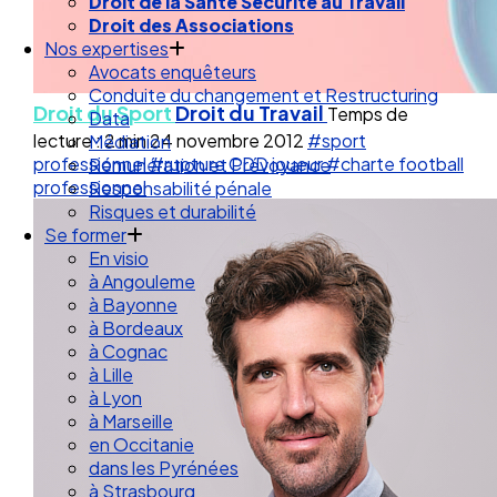
Droit des Associations
Nos expertises
Avocats enquêteurs
Conduite du changement et Restructuring
Data
Droit du Sport
Droit du Travail
Temps de
Médiation
lecture : 2 min
24 novembre 2012
#sport
Rémunération et Prévoyance
professionnel
#rupture CDD joueur
#charte football
Responsabilité pénale
professionnel
Risques et durabilité
Se former
En visio
à Angouleme
à Bayonne
à Bordeaux
à Cognac
à Lille
à Lyon
à Marseille
en Occitanie
dans les Pyrénées
à Strasbourg
Droit Social : 60 min Recap’