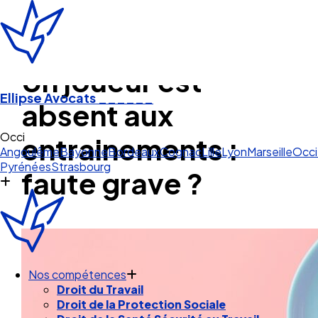
Un joueur est
Ellipse Avocats
______
absent aux
Angoulême
Bayonne
Bordeaux
Cognac
Lille
Lyon
Marseille
Occi
entrainements :
Pyrénées
Strasbourg
faute grave ?
Nos compétences
Droit du Travail
Droit de la Protection Sociale
Droit de la Santé Sécurité au Travail