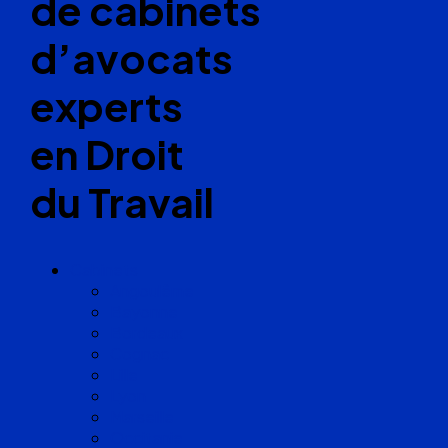
de cabinets
d’avocats
experts
en Droit
du Travail
Cabinets
Angoulême
Bayonne
Bordeaux
Cognac
Lille
Lyon
Marseille
Occitanie