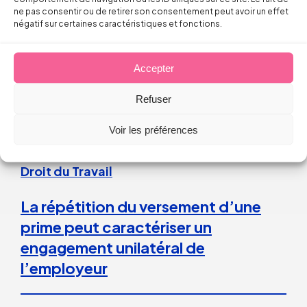
ne pas consentir ou de retirer son consentement peut avoir un effet
Thomas FROMENTIN
négatif sur certaines caractéristiques et fonctions.
6 août 2026
Accepter
Refuser
Voir les préférences
Droit du Travail
La répétition du versement d’une
prime peut caractériser un
engagement unilatéral de
l’employeur