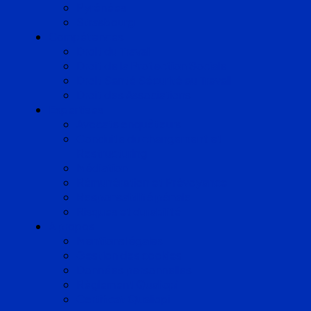
Pyrénées
Strasbourg
Compétences
Droit du Travail
Droit de la Protection Sociale
Droit Santé Sécurité au Travail
Droit des Associations
Expertises
Avocats enquêteurs
Conduite du changement et
Restructuring
Médiation
Rémunération et Prévoyance
Responsabilité pénale
Risques et durabilité
A propos
Mentions légales
Gestion des cookies
Données personnelles
Règlement Qualiopi
Certificat Qualiopi