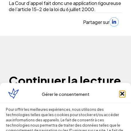
La Cour d’appel fait donc une application rigoureuse
de l’article 15-2 de la loi du 6 juillet 2000.
Partager sur
Continuer la lecture
Gérer le consentement
Droit du Travail
Pour offrir les meilleures expériences, nous utilisons des
Licenciement verbal : dans quels cas
technologies telles que les cookies pour stocker et/ou accéder
aux informations des appareils. Le fait de consentir à ces
est-il reconnu par les juges ?
technologies nous permettra de traiter des données telles que le
comportement de navigation ou les ID uniques sur ce site. Le fait de