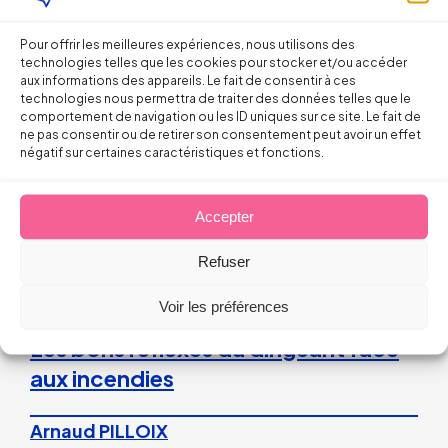
Droit du Travail
Pour offrir les meilleures expériences, nous utilisons des
technologies telles que les cookies pour stocker et/ou accéder
aux informations des appareils. Le fait de consentir à ces
La répétition du versement d’une
technologies nous permettra de traiter des données telles que le
prime peut caractériser un
comportement de navigation ou les ID uniques sur ce site. Le fait de
ne pas consentir ou de retirer son consentement peut avoir un effet
engagement unilatéral de
négatif sur certaines caractéristiques et fonctions.
l’employeur
Accepter
28 juillet 2026
Refuser
Droit du Travail>Conduite du changement
Voir les préférences
Les bons réflexes du dirigeant face
aux incendies
Arnaud PILLOIX