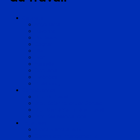
Cabinets
Angoulême
Bayonne
Bordeaux
Cognac
Lille
Lyon
Marseille
Occitanie
Pyrénées
Strasbourg
Compétences
Droit du Travail
Droit de la Protection Sociale
Droit Santé Sécurité au Travail
Droit des Associations
Expertises
Avocats enquêteurs
Conduite du changement et