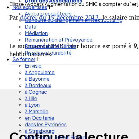
Droit des Associations
Ellipse Avocats Augmentation du SMIC à compter du 1er j
Nos expertises
Avocats enquêteurs
Par
décret du 19 décembre 2013
, le salaire m
Conduite du changement et Restructuring
Data
Médiation
Rémunération et Prévoyance
Le montant du SMIC brut horaire est porté à
9
Responsabilité pénale
Risques et durabilité
hebdomadaires.
Se former
En visio
à Angouleme
à Bayonne
à Bordeaux
à Cognac
à Lille
à Lyon
à Marseille
en Occitanie
dans les Pyrénées
à Strasbourg
Continuer la lecture
Droit Social : 60 min Recap’