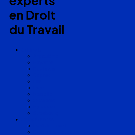
experts
en Droit
du Travail
Cabinets
Angoulême
Bayonne
Bordeaux
Cognac
Lille
Lyon
Marseille
Occitanie
Pyrénées
Strasbourg
Compétences
Droit du Travail
Droit de la Protection Sociale