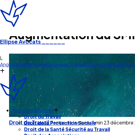
Augmentation du SMIC
Ellipse Avocats
______
Lyon
Angoulême
Bayonne
Bordeaux
Cognac
Lille
Lyon
Marseille
Occi
Nos compétences
Droit du Travail
Droit du Travail
Temps de lecture : 1 min
23 décembre 
Droit de la Protection Sociale
Droit de la Santé Sécurité au Travail