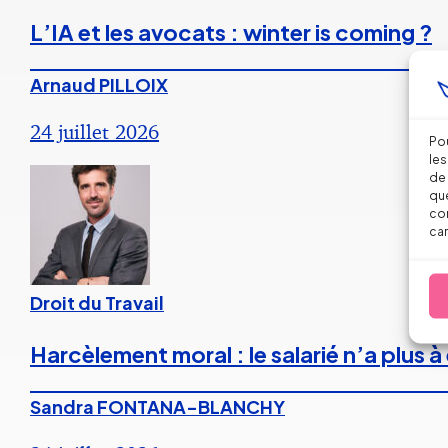
L’IA et les avocats : winter is coming ?
Arnaud PILLOIX
24 juillet 2026
Pou
les
de 
que
con
car
Droit du Travail
Harcèlement moral : le salarié n’a plus
Sandra FONTANA-BLANCHY