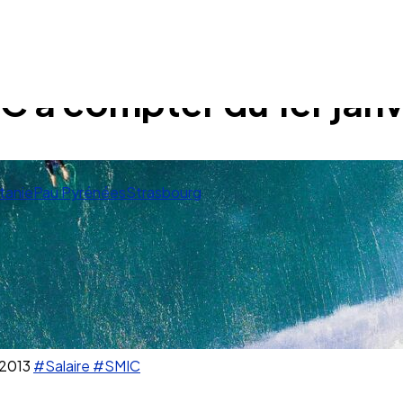
 à compter du 1er janv
tanie
Pau Pyrénées
Strasbourg
2013
#Salaire
#SMIC