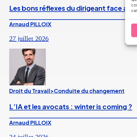
con
Les bons réflexes du dirigeant face aux
car
Arnaud PILLOIX
27 juillet 2026
Droit du Travail>Conduite du changement
L’IA et les avocats : winter is coming ?
Arnaud PILLOIX
24 juillet 2026