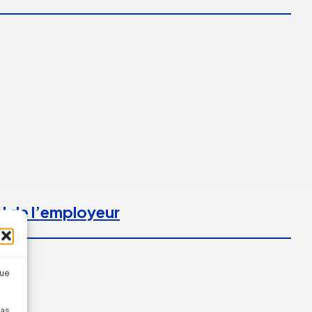
l de l’employeur
que
pas