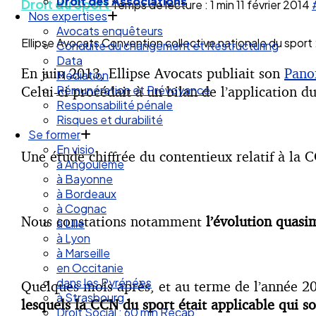
Droit des Associations
Droit du Sport
Temps de lecture : 1 min
11 février 2014
Nos expertises
Avocats enquêteurs
Ellipse Avocats Convention collective nationale du sport :
Conduite du changement et Restructuring
Data
En juin 2013, Ellipse Avocats publiait son
Panor
Médiation
Celui-ci procédait à un bilan de l’application d
Rémunération et Prévoyance
Responsabilité pénale
Risques et durabilité
Se former
En visio
Une étude chiffrée du contentieux relatif à la 
à Angouleme
à Bayonne
à Bordeaux
à Cognac
Nous constations notamment
l’évolution quasi
à Lille
à Lyon
à Marseille
en Occitanie
dans les Pyrénées
Quelques mois après, et au terme de l’année 20
à Strasbourg
lesquels la CCN du sport était applicable qui s
Droit Social : 60 min Recap’