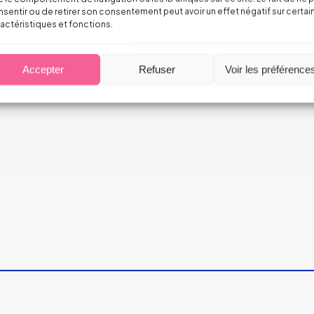
sentir ou de retirer son consentement peut avoir un effet négatif sur certai
 incendies
actéristiques et fonctions.
Accepter
Refuser
Voir les préférence