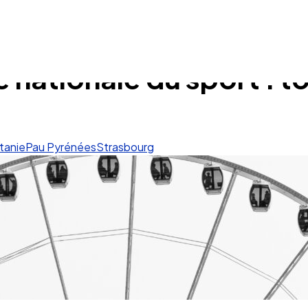
 nationale du sport : t
tanie
Pau Pyrénées
Strasbourg