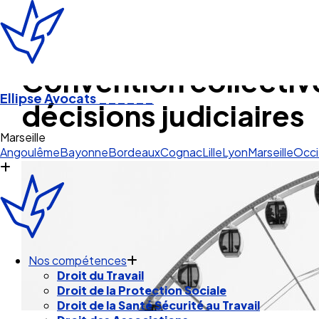
Convention collective
Ellipse Avocats
______
décisions judiciaires
O
Angoulême
Bayonne
Bordeaux
Cognac
Lille
Lyon
Marseille
Occi
Nos compétences
Droit du Travail
Droit de la Protection Sociale
Droit de la Santé Sécurité au Travail