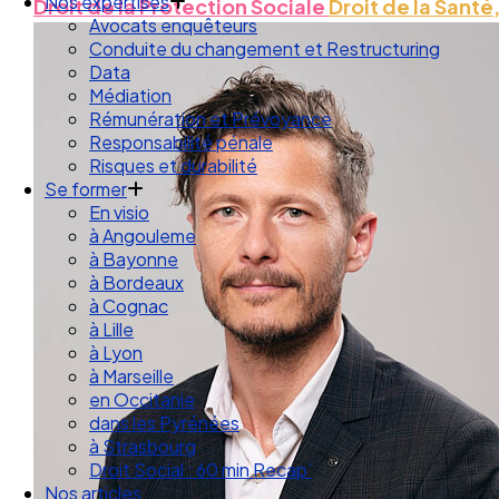
Droit des Associations
Droit de la Protection Sociale
Droit de la Santé,
Nos expertises
Avocats enquêteurs
Conduite du changement et Restructuring
Data
Médiation
Rémunération et Prévoyance
Responsabilité pénale
Risques et durabilité
Se former
En visio
à Angouleme
à Bayonne
à Bordeaux
à Cognac
à Lille
à Lyon
à Marseille
en Occitanie
dans les Pyrénées
à Strasbourg
Droit Social : 60 min Recap’