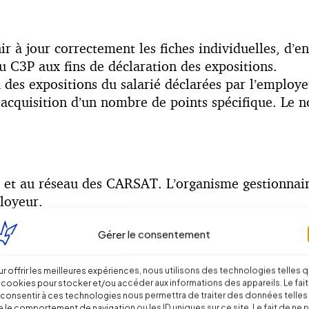
nir à jour correctement les fiches individuelles, d’
du C3P aux fins de déclaration des expositions.
des expositions du salarié déclarées par l’employeu
 acquisition d’un nombre de points spécifique. Le n
 et au réseau des CARSAT. L’organisme gestionnair
loyeur.
Gérer le consentement
directe quant à la tenue du compte, qui sera donc 
r offrir les meilleures expériences, nous utilisons des technologies telles 
le.
 cookies pour stocker et/ou accéder aux informations des appareils. Le fait
consentir à ces technologies nous permettra de traiter des données telles
 le comportement de navigation ou les ID uniques sur ce site. Le fait de ne 