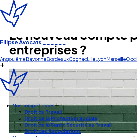
Le nouveau compte pén
Ellipse Avocats
______
entreprises ?
Pau Py
Angoulême
Bayonne
Bordeaux
Cognac
Lille
Lyon
Marseille
Occi
Nos compétences
Droit du Travail
Droit de la Protection Sociale
Droit de la Santé Sécurité au Travail