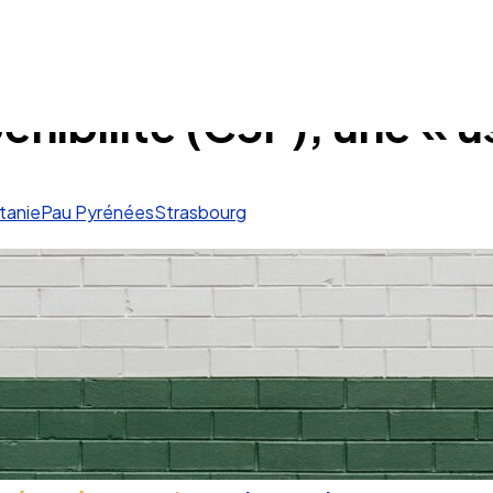
ibilité (C3P), une « us
tanie
Pau Pyrénées
Strasbourg