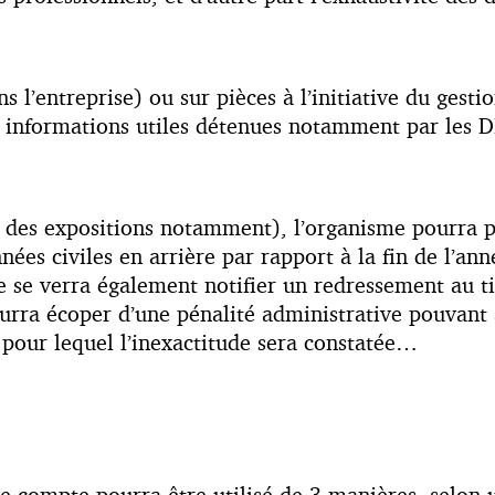
s l’entreprise) ou sur pièces à l’initiative du ges
ux informations utiles détenues notamment par les
on des expositions notamment), l’organisme pourra 
nées civiles en arrière par rapport à la fin de l’ann
se se verra également notifier un redressement au t
 pourra écoper d’une pénalité administrative pouva
 pour lequel l’inexactitude sera constatée…
, le compte pourra être utilisé de 3 manières, selon