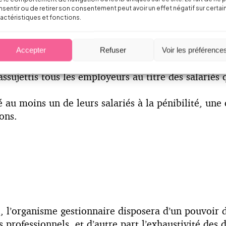
sentir ou de retirer son consentement peut avoir un effet négatif sur certai
actéristiques et fonctions.
ansmission » ; en effet, ce dispositif va avoir un co
ntreprises, via de nouvelles cotisations dédiées à 
Accepter
Refuser
Voir les préférence
é. Un double effort sera ainsi demandé aux entrepri
assujettis tous les employeurs au titre des salariés
 au moins un de leurs salariés à la pénibilité, une
ons.
l’organisme gestionnaire disposera d’un pouvoir de
s professionnels, et d’autre part l’exhaustivité des 