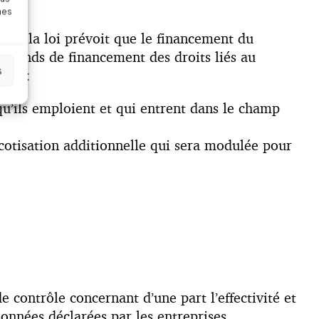
nes
ût et la loi prévoit que le financement du
un fonds de financement des droits liés au
s
ses :
 qu’ils emploient et qui entrent dans le champ
 cotisation additionnelle qui sera modulée pour
 contrôle concernant d’une part l’effectivité et
données déclarées par les entreprises.