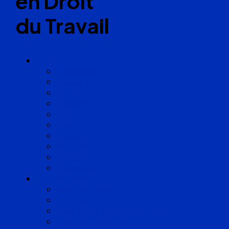
en Droit
du Travail
Cabinets
Angoulême
Bayonne
Bordeaux
Cognac
Lille
Lyon
Marseille
Occitanie
Pyrénées
Strasbourg
Compétences
Droit du Travail
Droit de la Protection Sociale
Droit Santé Sécurité au Travail
Droit des Associations