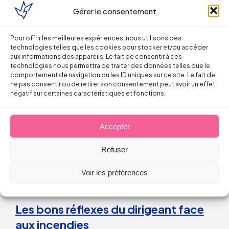
Gérer le consentement
Pour offrir les meilleures expériences, nous utilisons des
technologies telles que les cookies pour stocker et/ou accéder
Droit du Travail
aux informations des appareils. Le fait de consentir à ces
technologies nous permettra de traiter des données telles que le
La répétition du versement d’une
comportement de navigation ou les ID uniques sur ce site. Le fait de
ne pas consentir ou de retirer son consentement peut avoir un effet
prime peut caractériser un
négatif sur certaines caractéristiques et fonctions.
engagement unilatéral de
l’employeur
Accepter
Refuser
28 juillet 2026
Voir les préférences
Droit du Travail>Conduite du changement
Les bons réflexes du dirigeant face
aux incendies