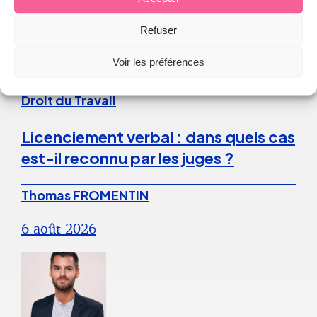
Refuser
Continuer la lecture
Voir les préférences
Droit du Travail
Licenciement verbal : dans quels cas
est-il reconnu par les juges ?
Thomas FROMENTIN
6 août 2026