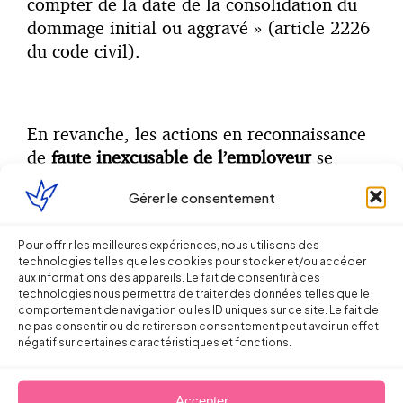
compter de la date de la consolidation du
dommage initial ou aggravé » (article 2226
du code civil).
En revanche, les actions en reconnaissance
de
faute inexcusable de l’employeur
se
prescrivent quant à elles par
deux ans
Gérer le consentement
(
article L.431-2 du code de la sécurité
sociale
).
Pour offrir les meilleures expériences, nous utilisons des
technologies telles que les cookies pour stocker et/ou accéder
aux informations des appareils. Le fait de consentir à ces
Partager sur
technologies nous permettra de traiter des données telles que le
comportement de navigation ou les ID uniques sur ce site. Le fait de
ne pas consentir ou de retirer son consentement peut avoir un effet
négatif sur certaines caractéristiques et fonctions.
Accepter