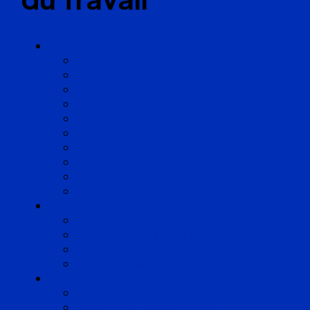
Cabinets
Angoulême
Bayonne
Bordeaux
Cognac
Lille
Lyon
Marseille
Occitanie
Pyrénées
Strasbourg
Compétences
Droit du Travail
Droit de la Protection Sociale
Droit Santé Sécurité au Travail
Droit des Associations
Expertises
Avocats enquêteurs
Conduite du changement et