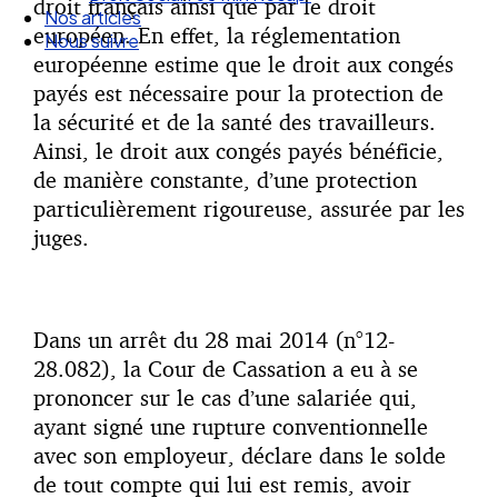
droit français ainsi que par le droit
Droit Social : 60 min Recap’
européen. En effet, la réglementation
Nos articles
européenne estime que le droit aux congés
Nous suivre
payés est nécessaire pour la protection de
la sécurité et de la santé des travailleurs.
Ainsi, le droit aux congés payés bénéficie,
de manière constante, d’une protection
particulièrement rigoureuse, assurée par les
juges.
Dans un arrêt du 28 mai 2014 (n°12-
28.082), la Cour de Cassation a eu à se
prononcer sur le cas d’une salariée qui,
ayant signé une rupture conventionnelle
avec son employeur, déclare dans le solde
de tout compte qui lui est remis, avoir