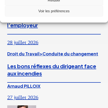
Refuser
La répétition du versement d’une
prime peut caractériser un
Voir les préférences
engagement unilatéral de
l’employeur
28 juillet 2026
Droit du Travail>Conduite du changement
Les bons réflexes du dirigeant face
aux incendies
Arnaud PILLOIX
27 juillet 2026