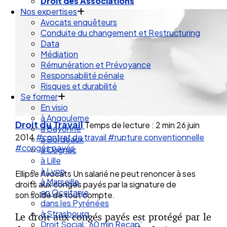
Droit de la Santé Sécurité au Travail
Droit des Associations
Nos expertises
Avocats enquêteurs
Conduite du changement et Restructuring
Data
Médiation
Rémunération et Prévoyance
Responsabilité pénale
Risques et durabilité
Se former
En visio
Droit du Travail
Temps de lecture : 2 min
26 juin
à Angouleme
2014
#contrat de travail
#rupture conventionnelle
à Bayonne
#congés payés
à Bordeaux
à Cognac
à Lille
Ellipse Avocats Un salarié ne peut renoncer à ses
à Lyon
droits aux congés payés par la signature de
à Marseille
son solde de tout compte.
en Occitanie
dans les Pyrénées
Le droit aux congés payés est protégé par le
à Strasbourg