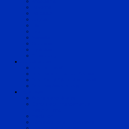
Angoulême
Bayonne
Bordeaux
Cognac
Lille
Lyon
Marseille
Occitanie
Pyrénées
Strasbourg
Compétences
Droit du Travail
Droit de la Protection Sociale
Droit Santé Sécurité au Travail
Droit des Associations
Expertises
Avocats enquêteurs
Conduite du changement et
Restructuring
Médiation
Rémunération et Prévoyance
Responsabilité pénale