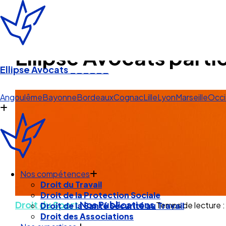
Ellipse Avocats part
Ellipse Avocats
______
Lill
Angoulême
Bayonne
Bordeaux
Cognac
Lille
Lyon
Marseille
Occi
Nos compétences
Droit du Travail
Droit du Sport
Nos Publications
Temps de lecture : 
Droit de la Protection Sociale
Droit de la Santé Sécurité au Travail