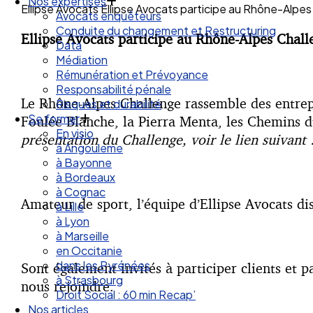
Droit des Associations
Ellipse Avocats Ellipse Avocats participe au Rhône-Alpe
Nos expertises
Avocats enquêteurs
Ellipse Avocats participe au Rhône-Alpes Chall
Conduite du changement et Restructuring
Data
Médiation
Rémunération et Prévoyance
Le Rhône-Alpes Challenge rassemble des entrepr
Responsabilité pénale
Risques et durabilité
Foulée Blanche, la Pierra Menta, les Chemins du
Se former
présentation du Challenge, voir le lien suivant 
En visio
à Angouleme
à Bayonne
à Bordeaux
Amateur de sport, l’équipe d’Ellipse Avocats di
à Cognac
à Lille
à Lyon
à Marseille
en Occitanie
Sont également invités à participer clients et p
dans les Pyrénées
nous rejoindre.
à Strasbourg
Droit Social : 60 min Recap’