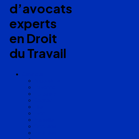
d’avocats
experts
en Droit
du Travail
Cabinets
Angoulême
Bayonne
Bordeaux
Cognac
Lille
Lyon
Marseille
Occitanie
Pyrénées