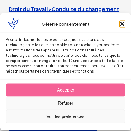
Droit du Travail>Conduite du changement
Les bons réflexes du dirigeant face
Gérer le consentement
aux incendies
Pour offrir les meilleures expériences, nous utilisons des
technologies telles que les cookies pour stocker et/ou accéder
Arnaud PILLOIX
aux informations des appareils. Le fait de consentir à ces
technologies nous permettra de traiter des données telles que le
comportement de navigation ou les ID uniques sur ce site. Le fait de
27 juillet 2026
ne pas consentir ou de retirer son consentement peut avoir un effet
négatif sur certaines caractéristiques et fonctions.
Accepter
Refuser
Droit du Travail>Conduite du changement
Voir les préférences
L’IA et les avocats : winter is