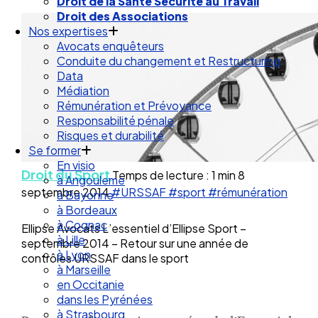
Droit des Associations
Nos expertises
Avocats enquêteurs
Conduite du changement et Restructuring
Data
Médiation
Rémunération et Prévoyance
Responsabilité pénale
Risques et durabilité
Se former
En visio
à Angouleme
Droit du Sport
Temps de lecture : 1 min
8
à Bayonne
septembre 2014
#URSSAF
#sport
#rémunération
à Bordeaux
à Cognac
à Lille
Ellipse Avocats L’essentiel d’Ellipse Sport –
à Lyon
septembre 2014 – Retour sur une année de
à Marseille
contrôles URSSAF dans le sport
en Occitanie
dans les Pyrénées
à Strasbourg
Droit Social : 60 min Recap’