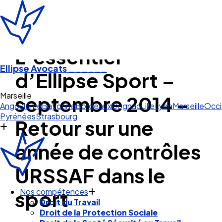
L’essentiel
Ellipse Avocats
______
d’Ellipse Sport –
Angoulême
Bayonne
Bordeaux
Cognac
Lille
Lyon
Marseille
Occi
septembre 2014 –
Pyrénées
Strasbourg
Retour sur une
année de contrôles
URSSAF dans le
Nos compétences
sport
Droit du Travail
Droit de la Protection Sociale
Droit de la Santé Sécurité au Travail