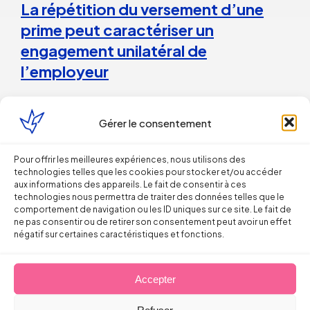
La répétition du versement d’une
prime peut caractériser un
engagement unilatéral de
l’employeur
28 juillet 2026
Gérer le consentement
Droit du Travail>Conduite du changement
Pour offrir les meilleures expériences, nous utilisons des
technologies telles que les cookies pour stocker et/ou accéder
aux informations des appareils. Le fait de consentir à ces
Les bons réflexes du dirigeant face
technologies nous permettra de traiter des données telles que le
aux incendies
comportement de navigation ou les ID uniques sur ce site. Le fait de
ne pas consentir ou de retirer son consentement peut avoir un effet
négatif sur certaines caractéristiques et fonctions.
Arnaud PILLOIX
27 juillet 2026
Accepter
Refuser