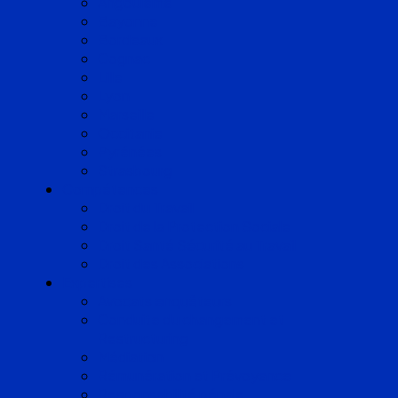
Angoulême
Bayonne
Bordeaux
Cognac
Lille
Lyon
Marseille
Occitanie
Pyrénées
Strasbourg
Compétences
Droit du Travail
Droit de la Protection Sociale
Droit Santé Sécurité au Travail
Droit des Associations
Expertises
Avocats enquêteurs
Conduite du changement et
Restructuring
Médiation
Rémunération et Prévoyance
Responsabilité pénale