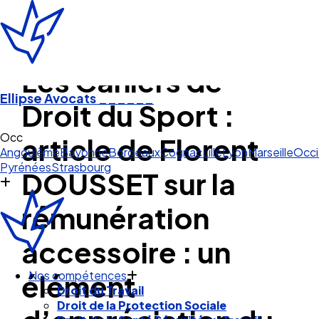
Les Cahiers de
Ellipse Avocats
______
Droit du Sport :
Angoulême
Bayonne
Bordeaux
Cognac
Lille
Lyon
Marseille
Occi
article de Florent
Pyrénées
Strasbourg
DOUSSET sur la
rémunération
accessoire : un
Nos compétences
élément
Droit du Travail
Droit de la Protection Sociale
Droit de la Santé Sécurité au Travail