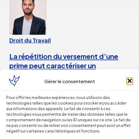
Droit du Travail
La répétition du versement d’une
prime peut caractériser un
engagement unilatéral de
Gérer le consentement
l’employeur
Pour offrir les meilleures expériences, nous utilisons des
technologies telles que les cookies pour stocker et/ou accéder
28 juillet 2026
aux informations des appareils. Le fait de consentir à ces
technologies nous permettra de traiter des données telles que le
Droit du Travail>Conduite du changement
comportement de navigation ou les ID uniques sur ce site. Le fait de
ne pas consentir ou de retirer son consentement peut avoir un effet
négatif sur certaines caractéristiques et fonctions.
Les bons réflexes du dirigeant face