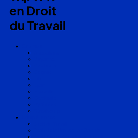
en Droit
du Travail
Cabinets
Angoulême
Bayonne
Bordeaux
Cognac
Lille
Lyon
Marseille
Occitanie
Pyrénées
Strasbourg
Compétences
Droit du Travail
Droit de la Protection Sociale
Droit Santé Sécurité au Travail