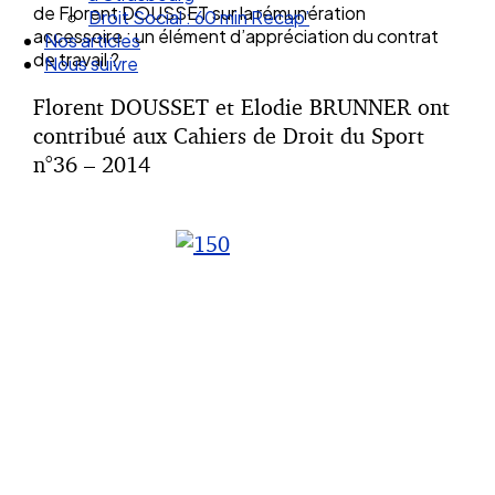
de Florent DOUSSET sur la rémunération
Nos articles
accessoire : un élément d’appréciation du contrat
Nous suivre
de travail ?
Florent DOUSSET et Elodie BRUNNER ont
contribué aux Cahiers de Droit du Sport
n°36 – 2014