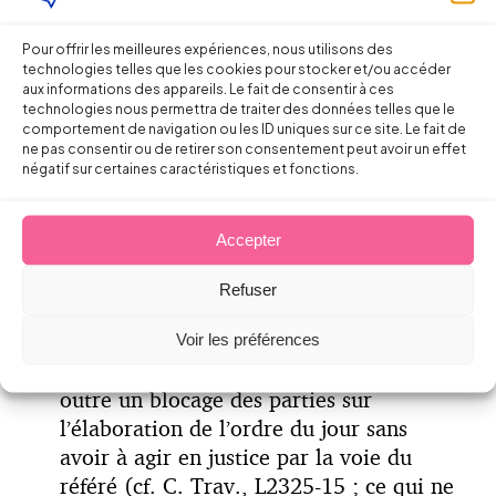
sont envisagées et de nature à avoir un
impact sur la pratique du fonctionnement
Pour offrir les meilleures expériences, nous utilisons des
des CHSCT :
technologies telles que les cookies pour stocker et/ou accéder
aux informations des appareils. Le fait de consentir à ces
D’une part, dans les cas où est en jeu une
technologies nous permettra de traiter des données telles que le
comportement de navigation ou les ID uniques sur ce site. Le fait de
consultation rendue obligatoire par une
ne pas consentir ou de retirer son consentement peut avoir un effet
disposition législative ou réglementaire
négatif sur certaines caractéristiques et fonctions.
ou par un accord collectif de travail, il
est proposé que celle-ci puisse à l’avenir
Accepter
être inscrite de plein droit à l’ordre du
jour par le président ou le secrétaire (cf.
Refuser
article 90 du projet de loi). Cette
possibilité existe déjà en matière de
Voir les préférences
comité d’entreprise et permet de passer
outre un blocage des parties sur
l’élaboration de l’ordre du jour sans
avoir à agir en justice par la voie du
référé (cf. C. Trav., L2325-15 ; ce qui ne