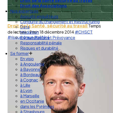
Droit de la Santé Sécurité au Travail
Droit des Associations
Nos expertises
Avocats enquêteurs
Conduite du changement et Restructuring
Droit de la Santé, sécurité au travail
Temps
Data
de lecture : 9 min
18 décembre 2014
#CHSCT
Médiation
#risque grave
#référé
Rémunération et Prévoyance
Responsabilité pénale
Risques et durabilité
Se former
En visio
à Angouleme
à Bayonne
à Bordeaux
à Cognac
à Lille
à Lyon
à Marseille
en Occitanie
dans les Pyrénées
à Strasbourg