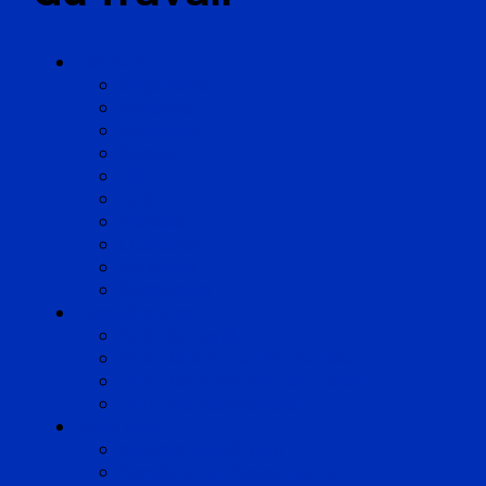
Cabinets
Angoulême
Bayonne
Bordeaux
Cognac
Lille
Lyon
Marseille
Occitanie
Pyrénées
Strasbourg
Compétences
Droit du Travail
Droit de la Protection Sociale
Droit Santé Sécurité au Travail
Droit des Associations
Expertises
Avocats enquêteurs
Conduite du changement et