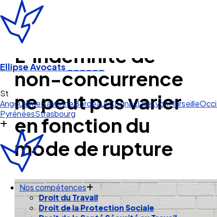
L’indemnité de
Ellipse Avocats
______
non-concurrence
Angoulême
Bayonne
Bordeaux
Cognac
Lille
Lyon
Marseille
Occi
ne peut pas varier
Pyrénées
Strasbourg
en fonction du
mode de rupture
Nos compétences
Droit du Travail
Droit de la Protection Sociale
Droit de la Santé Sécurité au Travail