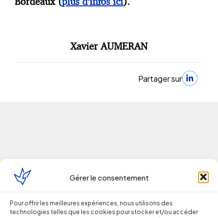
Bordeaux (
plus d’infos ici
).
Xavier AUMERAN
Partager sur
Continuer la lecture
Gérer le consentement
Pour offrir les meilleures expériences, nous utilisons des
Droit du Travail
technologies telles que les cookies pour stocker et/ou accéder