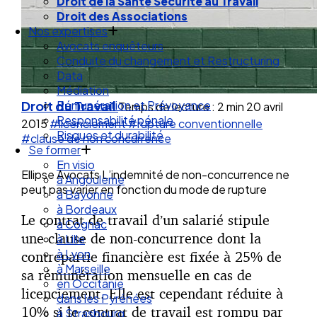
Droit des Associations
Nos expertises
Avocats enquêteurs
Conduite du changement et Restructuring
Data
Médiation
Rémunération et Prévoyance
Droit du Travail
Responsabilité pénale
Temps de lecture : 2 min
20 avril
Risques et durabilité
2015
#licenciement
#rupture conventionnelle
Se former
#clause de non concurrence
En visio
à Angouleme
Ellipse Avocats L’indemnité de non-concurrence ne
à Bayonne
peut pas varier en fonction du mode de rupture
à Bordeaux
à Cognac
Le contrat de travail d’un salarié stipule
à Lille
une clause de non-concurrence dont la
à Lyon
à Marseille
contrepartie financière est fixée à 25% de
en Occitanie
sa rémunération mensuelle en cas de
dans les Pyrénées
licenciement. Elle est cependant réduite à
à Strasbourg
10% si le contrat de travail est rompu par
Droit Social : 60 min Recap’