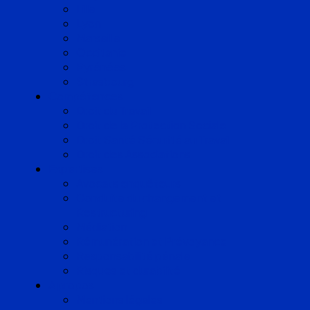
Lille
Lyon
Marseille
Occitanie
Pyrénées
Strasbourg
Compétences
Droit du Travail
Droit de la Protection Sociale
Droit Santé Sécurité au Travail
Droit des Associations
Expertises
Avocats enquêteurs
Conduite du changement et
Restructuring
Médiation
Rémunération et Prévoyance
Responsabilité pénale
Risques et durabilité
A propos
Mentions légales