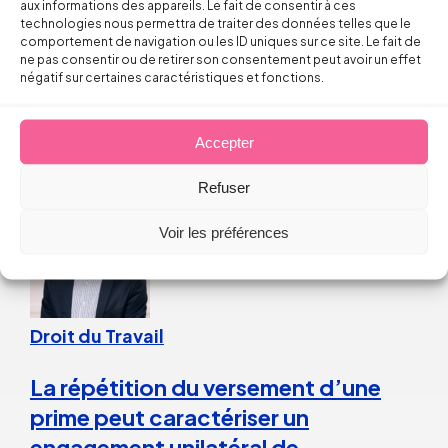
aux informations des appareils. Le fait de consentir à ces
technologies nous permettra de traiter des données telles que le
Licenciement verbal : dans quels cas
comportement de navigation ou les ID uniques sur ce site. Le fait de
est-il reconnu par les juges ?
ne pas consentir ou de retirer son consentement peut avoir un effet
négatif sur certaines caractéristiques et fonctions.
Thomas FROMENTIN
Accepter
6 août 2026
Refuser
Voir les préférences
Droit du Travail
La répétition du versement d’une
prime peut caractériser un
engagement unilatéral de