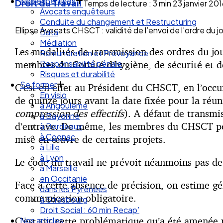
Droit des Associations
Droit du Travail
Temps de lecture : 3 min
23 janvier 201
Nos expertises
Avocats enquêteurs
Ellipse Avocats CHSCT : validité de l’envoi de l’ordre du j
Conduite du changement et Restructuring
Data
Les modalités de transmission des ordres du jou
Médiation
membres du Comité d’hygiène, de sécurité et d
Rémunération et Prévoyance
Responsabilité pénale
Risques et durabilité
C’est en effet au Président du CHSCT, en l’oc
Se former
de quinze jours avant la date fixée pour la réun
En visio
compression des effectifs
). A défaut de transmis
à Angouleme
d’entrave. De même, les membres du CHSCT pourr
à Bayonne
à Bordeaux
mise en œuvre de certains projets.
à Cognac
à Lille
Le code du travail ne prévoit néanmoins pas de 
à Lyon
à Marseille
Face à cette absence de précision, on estime gé
en Occitanie
communication obligatoire.
dans les Pyrénées
à Strasbourg
C’est sur cette problématique qu’a été amenée
Droit Social : 60 min Recap’