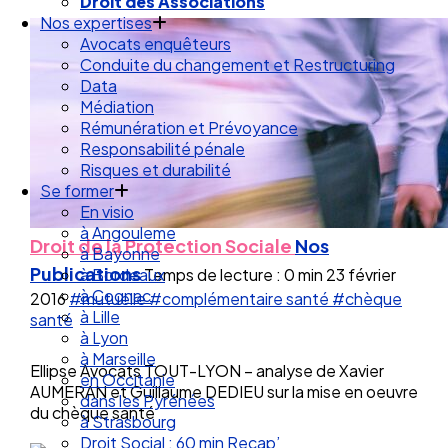
Droit de la Santé Sécurité au Travail
Droit des Associations
Nos expertises
Avocats enquêteurs
Conduite du changement et Restructuring
Data
Médiation
Rémunération et Prévoyance
Responsabilité pénale
Risques et durabilité
Se former
En visio
Droit de la Protection Sociale
Nos
à Angouleme
Publications
Temps de lecture : 0 min
23 février
à Bayonne
à Bordeaux
2016
#mutuelle
#complémentaire santé
#chèque
à Cognac
santé
à Lille
à Lyon
Ellipse Avocats TOUT-LYON – analyse de Xavier
à Marseille
AUMERAN et Guillaume DEDIEU sur la mise en oeuvre
en Occitanie
du chèque santé
dans les Pyrénées
à Strasbourg