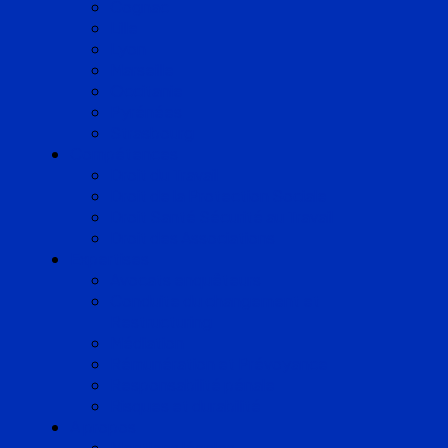
Cognac
Lille
Lyon
Marseille
Occitanie
Pyrénées
Strasbourg
Compétences
Droit du Travail
Droit de la Protection Sociale
Droit Santé Sécurité au Travail
Droit des Associations
Expertises
Avocats enquêteurs
Conduite du changement et
Restructuring
Médiation
Rémunération et Prévoyance
Responsabilité pénale
Risques et durabilité
A propos
Mentions légales