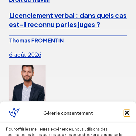
Licenciement verbal : dans quels cas
est-il reconnu par les juges ?
Thomas FROMENTIN
6 août 2026
Droit du Travail
Gérer le consentement
La répétition du versement d’une
Pour offrir les meilleures expériences, nous utilisons des
prime peut caractériser un
technologies telles que les cookies pour stocker et/ou accéder