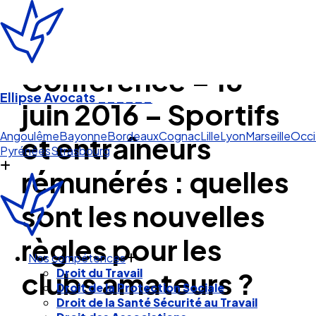
Conférence – 16
Ellipse Avocats
______
juin 2016 – Sportifs
Angoulême
Bayonne
Bordeaux
Cognac
Lille
Lyon
Marseille
Occi
et entraîneurs
Pyrénées
Strasbourg
rémunérés : quelles
sont les nouvelles
règles pour les
Nos compétences
clubs amateurs ?
Droit du Travail
Droit de la Protection Sociale
Droit de la Santé Sécurité au Travail