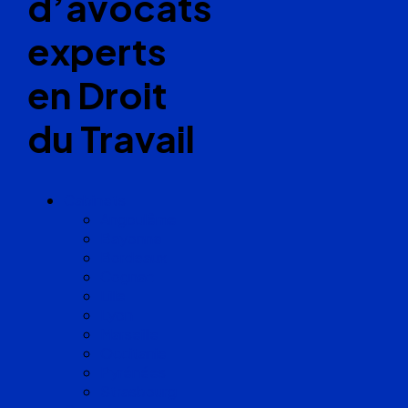
d’avocats
experts
en Droit
du Travail
Cabinets
Angoulême
Bayonne
Bordeaux
Cognac
Lille
Lyon
Marseille
Occitanie
Pyrénées
Strasbourg