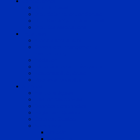
Compétences
Droit du Travail
Droit de la Protection Sociale
Droit Santé Sécurité au Travail
Droit des Associations
Expertises
Avocats enquêteurs
Conduite du changement et
Restructuring
Médiation
Rémunération et Prévoyance
Responsabilité pénale
Risques et durabilité
A propos
Mentions légales
Gestion des cookies
Données personnelles
Règlement Qualiopi
Certificat Qualiopi
Nous suivre
LinkedIn
Newsletter