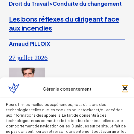
Droit du Travail>Conduite du changement
Les bons réflexes du dirigeant face
aux incendies
Arnaud PILLOIX
27 juillet 2026
Gérer le consentement
Pour offrir les meilleures expériences, nous utilisons des
Droit du Travail>Conduite du changement
technologies telles que les cookies pour stocker et/ou accéder
aux informations des appareils. Le fait de consentir à ces
technologies nous permettra de traiter des données telles que le
L’IA et les avocats : winter is
comportement de navigation ou les ID uniques sur ce site. Le fait de
coming ?
ne pas consentir ou de retirer son consentement peut avoir un effet