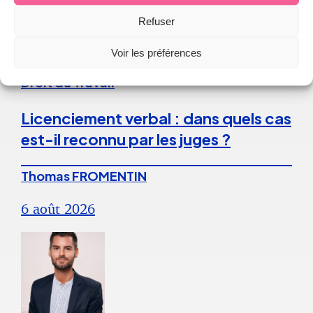
Continuer la lecture
Refuser
Voir les préférences
Droit du Travail
Licenciement verbal : dans quels cas
est-il reconnu par les juges ?
Thomas FROMENTIN
6 août 2026