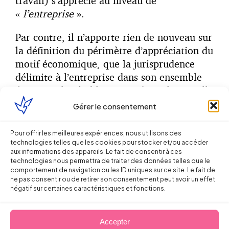
travail) s’apprécie au niveau de
«
l’entreprise
».
Par contre, il n’apporte rien de nouveau sur
la définition du périmètre d’appréciation du
motif économique, que la jurisprudence
délimite à l’entreprise dans son ensemble
(soit tous les établissements) ou, lorsqu’elle
appartient à un groupe, au secteur
Gérer le consentement
d’activité de ce groupe.
Pour offrir les meilleures expériences, nous utilisons des
technologies telles que les cookies pour stocker et/ou accéder
Partager sur
aux informations des appareils. Le fait de consentir à ces
technologies nous permettra de traiter des données telles que le
comportement de navigation ou les ID uniques sur ce site. Le fait de
ne pas consentir ou de retirer son consentement peut avoir un effet
négatif sur certaines caractéristiques et fonctions.
Accepter