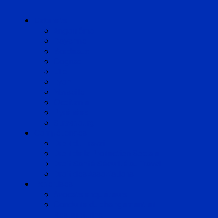
Cabinets
Angoulême
Bayonne
Bordeaux
Cognac
Lille
Lyon
Marseille
Occitanie
Pyrénées
Strasbourg
Compétences
Droit du Travail
Droit de la Protection Sociale
Droit Santé Sécurité au Travail
Droit des Associations
Expertises
Avocats enquêteurs
Conduite du changement et
Restructuring