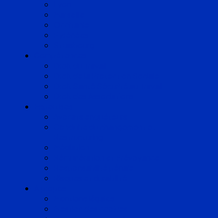
Lyon
Marseille
Occitanie
Pyrénées
Strasbourg
Compétences
Droit du Travail
Droit de la Protection Sociale
Droit Santé Sécurité au Travail
Droit des Associations
Expertises
Avocats enquêteurs
Conduite du changement et
Restructuring
Médiation
Rémunération et Prévoyance
Responsabilité pénale
Risques et durabilité
A propos
Mentions légales
Gestion des cookies