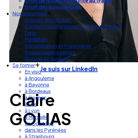
Droit de la Santé Sécurité au Travail
Droit des Associations
Nos expertises
Avocats enquêteurs
Conduite du changement et Restructuring
Data
Médiation
Rémunération et Prévoyance
Responsabilité pénale
Risques et durabilité
Se former
Je suis sur LinkedIn
En visio
à Angouleme
à Bayonne
à Bordeaux
Claire
à Cognac
à Lille
à Lyon
GOLIAS
à Marseille
en Occitanie
dans les Pyrénées
à Strasbourg