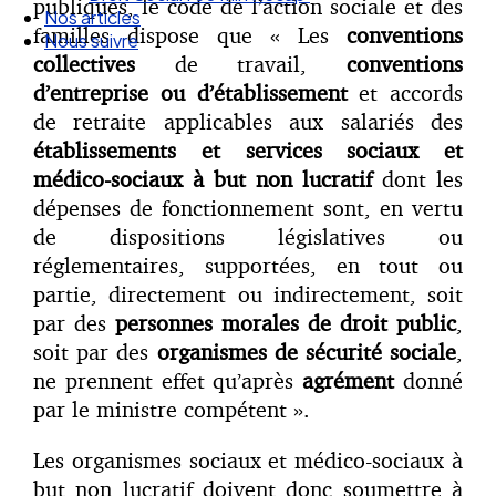
publiques, le code de l’action sociale et des
Droit Social : 60 min Recap’
familles dispose que « Les
conventions
Nos articles
collectives
de travail,
conventions
Nous suivre
d’entreprise ou d’établissement
et accords
de retraite applicables aux salariés des
établissements et services sociaux et
médico-sociaux à but non lucratif
dont les
dépenses de fonctionnement sont, en vertu
de dispositions législatives ou
réglementaires, supportées, en tout ou
partie, directement ou indirectement, soit
par des
personnes morales de droit public
,
soit par des
organismes de sécurité sociale
,
ne prennent effet qu’après
agrément
donné
par le ministre compétent ».
Les organismes sociaux et médico-sociaux à
but non lucratif doivent donc soumettre à