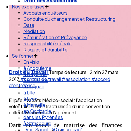
Droit de la Santé Sécurité au Travail
Droit des Associations
Nos expertises
Avocats enquêteurs
Conduite du changement et Restructuring
Data
Médiation
Rémunération et Prévoyance
Responsabilité pénale
Risques et durabilité
Se former
En visio
Droit du Travail
Temps de lecture : 2 min
27 mars
à Angouleme
2017
#contrat de travail
#association
#accord
à Bayonne
d'entreprise
à Bordeaux
à Cognac
à Lille
Ellipse Avocats Médico-social : l’application
à Lyon
volontaire et contractualisée d’une convention
à Marseille
collective soumise à l’agrément
en Occitanie
dans les Pyrénées
Dans un souci de maîtrise des finances
à Strasbourg