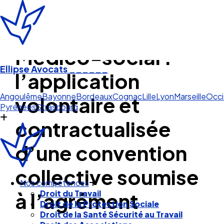
Médico-social :
Ellipse Avocats
______
l’application
Lil
volontaire et
Angoulême
Bayonne
Bordeaux
Cognac
Lille
Lyon
Marseille
Occi
Pyrénées
Strasbourg
contractualisée
d’une convention
collective soumise
à l’agrément
Nos compétences
Droit du Travail
Droit de la Protection Sociale