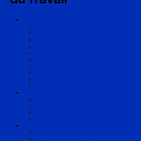
Cabinets
Angoulême
Bayonne
Bordeaux
Cognac
Lille
Lyon
Marseille
Occitanie
Pyrénées
Strasbourg
Compétences
Droit du Travail
Droit de la Protection Sociale
Droit Santé Sécurité au Travail
Droit des Associations
Expertises
Avocats enquêteurs
Conduite du changement et