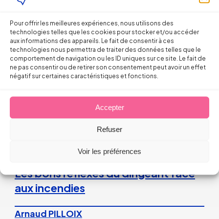
Droit du Travail
Pour offrir les meilleures expériences, nous utilisons des
technologies telles que les cookies pour stocker et/ou accéder
aux informations des appareils. Le fait de consentir à ces
La répétition du versement d’une
technologies nous permettra de traiter des données telles que le
prime peut caractériser un
comportement de navigation ou les ID uniques sur ce site. Le fait de
ne pas consentir ou de retirer son consentement peut avoir un effet
engagement unilatéral de
négatif sur certaines caractéristiques et fonctions.
l’employeur
Accepter
28 juillet 2026
Refuser
Droit du Travail>Conduite du changement
Voir les préférences
Les bons réflexes du dirigeant face
aux incendies
Arnaud PILLOIX