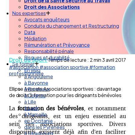
Droit des Associations
Nos expertises
Avocats enquêteurs
Conduite du changement et Restructuring
Data
Médiation
Rémunération et Prévoyance
Responsabilité pénale
Risques et durabilité
Se former
Droit du Sport
Temps de lecture : 2 min
3 avril 2017
En visio
#association
#association sportive
#formation
à Angouleme
professionnelle
à Bayonne
à Bordeaux
Ellipse Avocats Associations sportives : davantage
à Cognac
de droits à formation pour les dirigeants bénévoles
à Lille
à Lyon
La
formation des bénévoles
, et notamment
à Marseille
en Occitanie
des dirigeants, est un enjeu essentiel au
dans les Pyrénées
sein des associations sportives. Divers
à Strasbourg
dispositifs existent déjà afin d’en faciliter
Droit Social : 60 min Recap’