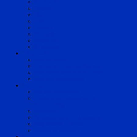
Bordeaux
Cognac
Lille
Lyon
Marseille
Occitanie
Pyrénées
Strasbourg
Compétences
Droit du Travail
Droit de la Protection Sociale
Droit Santé Sécurité au Travail
Droit des Associations
Expertises
Avocats enquêteurs
Conduite du changement et
Restructuring
Médiation
Rémunération et Prévoyance
Responsabilité pénale
Risques et durabilité
A propos