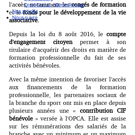
l’accès, notamment les
congés de formation
Nos articles
Nous suivre
et le
fonds pour le développement de la vie
associative
.
Depuis la loi du 8 août 2016, le
compte
d’engagement citoyen
permet à son
titulaire d’acquérir des droits en matière de
formation professionnelle du fait de ses
activités bénévoles.
Avec la même intention de favoriser l’accès
aux financements de la formation
professionnelle, les partenaires sociaux de
la branche du sport ont mis en place depuis
plusieurs années une «
contribution CIF
bénévole
» versée à l’OPCA. Elle est assise
sur les rémunérations des salariés de la
branche avec un minimum et un maximum