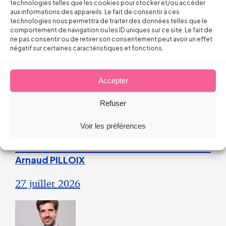
prime peut caractériser un
technologies telles que les cookies pour stocker et/ou accéder
aux informations des appareils. Le fait de consentir à ces
engagement unilatéral de
technologies nous permettra de traiter des données telles que le
l’employeur
comportement de navigation ou les ID uniques sur ce site. Le fait de
ne pas consentir ou de retirer son consentement peut avoir un effet
négatif sur certaines caractéristiques et fonctions.
28 juillet 2026
Accepter
Droit du Travail>Conduite du changement
Refuser
Les bons réflexes du dirigeant face
Voir les préférences
aux incendies
Arnaud PILLOIX
27 juillet 2026