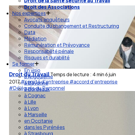
Droit de la Santé Sécurité au Travail
Droit des Associations
Nos expertises
Avocats enquêteurs
Conduite du changement et Restructuring
Data
Médiation
Rémunération et Prévoyance
Responsabilité pénale
Risques et durabilité
Se former
En visio
Droit du Travail
Temps de lecture : 4 min
6 juin
à Angouleme
2017
#comité d'entreprise
#accord d'entreprise
à Bayonne
#Délégués du Personnel
à Bordeaux
à Cognac
à Lille
à Lyon
à Marseille
en Occitanie
dans les Pyrénées
à Strasbourg