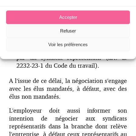
son intention de négocier par tout
moyen permettant de lui conférer une
Accepter
date certaine.
Refuser
Les élus souhaitant négocier doivent se
manifester dans le délai d’un mois, et le
Voir les préférences
cas échéant, indiquer s’ils sont mandatés
par un syndicat représentatif (art. L.
2232-23-1 du Code du travail).
A l’issue de ce délai, la négociation s’engage
avec les élus mandatés, à défaut, avec des
élus non mandatés.
L’employeur doit aussi informer son
intention de négocier aux syndicats
représentatifs dans la branche dont relève
l’entreprise, à défaut ceux représentatifs au