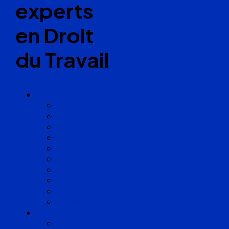
experts
en Droit
du Travail
Cabinets
Angoulême
Bayonne
Bordeaux
Cognac
Lille
Lyon
Marseille
Occitanie
Pyrénées
Strasbourg
Compétences
Droit du Travail