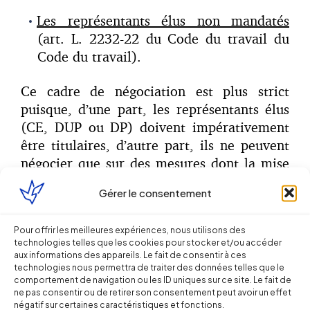
Les représentants élus non mandatés
(art. L. 2232-22 du Code du travail du
Code du travail).
Ce cadre de négociation est plus strict
puisque, d’une part, les représentants élus
(CE, DUP ou DP) doivent impérativement
être titulaires, d’autre part, ils ne peuvent
négocier que sur des mesures dont la mise
en œuvre est subordonnée par la loi à un
Gérer le consentement
accord collectif (ex : durée et aménagement
du temps de travail).
Pour offrir les meilleures expériences, nous utilisons des
technologies telles que les cookies pour stocker et/ou accéder
Quelle est la procédure de négociation à
aux informations des appareils. Le fait de consentir à ces
suivre ?
technologies nous permettra de traiter des données telles que le
comportement de navigation ou les ID uniques sur ce site. Le fait de
ne pas consentir ou de retirer son consentement peut avoir un effet
L’employeur doit faire connaître aux élus
négatif sur certaines caractéristiques et fonctions.